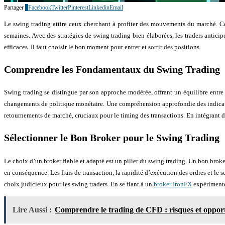
Partager
3
Facebook
Twitter
Pinterest
Linkedin
Email
Le swing trading attire ceux cherchant à profiter des mouvements du marché. Cett
semaines. Avec des stratégies de swing trading bien élaborées, les traders anticip
efficaces. Il faut choisir le bon moment pour entrer et sortir des positions.
Comprendre les Fondamentaux du Swing Trading
Swing trading se distingue par son approche modérée, offrant un équilibre entre
changements de politique monétaire. Une compréhension approfondie des indicateur
retournements de marché, cruciaux pour le timing des transactions. En intégrant 
Sélectionner le Bon Broker pour le Swing Trading
Le choix d’un broker fiable et adapté est un pilier du swing trading. Un bon broker
en conséquence. Les frais de transaction, la rapidité d’exécution des ordres et le se
choix judicieux pour les swing traders. En se fiant à un
broker IronFX
expérimenté,
Lire Aussi :
Comprendre le trading de CFD : risques et oppor