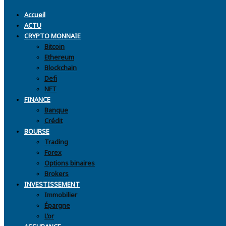
Accueil
ACTU
CRYPTO MONNAIE
Bitcoin
Ethereum
Blockchain
Defi
NFT
FINANCE
Banque
Crédit
BOURSE
Trading
Forex
Options binaires
Brokers
INVESTISSEMENT
Immobilier
Épargne
L’or
ASSURANCE