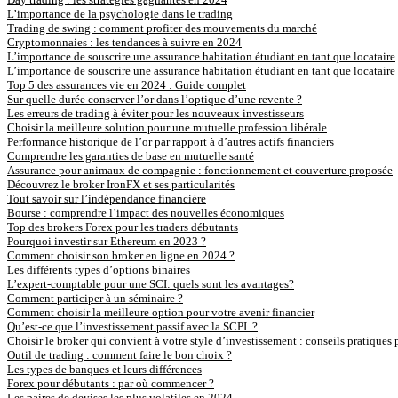
L’importance de la psychologie dans le trading
Trading de swing : comment profiter des mouvements du marché
Cryptomonnaies : les tendances à suivre en 2024
L’importance de souscrire une assurance habitation étudiant en tant que locataire
L’importance de souscrire une assurance habitation étudiant en tant que locataire
Top 5 des assurances vie en 2024 : Guide complet
Sur quelle durée conserver l’or dans l’optique d’une revente ?
Les erreurs de trading à éviter pour les nouveaux investisseurs
Choisir la meilleure solution pour une mutuelle profession libérale
Performance historique de l’or par rapport à d’autres actifs financiers
Comprendre les garanties de base en mutuelle santé
Assurance pour animaux de compagnie : fonctionnement et couverture proposée
Découvrez le broker IronFX et ses particularités
Tout savoir sur l’indépendance financière
Bourse : comprendre l’impact des nouvelles économiques
Top des brokers Forex pour les traders débutants
Pourquoi investir sur Ethereum en 2023 ?
Comment choisir son broker en ligne en 2024 ?
Les différents types d’options binaires
L’expert-comptable pour une SCI: quels sont les avantages?
Comment participer à un séminaire ?
Comment choisir la meilleure option pour votre avenir financier
Qu’est-ce que l’investissement passif avec la SCPI ?
Choisir le broker qui convient à votre style d’investissement : conseils pratiques 
Outil de trading : comment faire le bon choix ?
Les types de banques et leurs différences
Forex pour débutants : par où commencer ?
Les paires de devises les plus volatiles en 2024