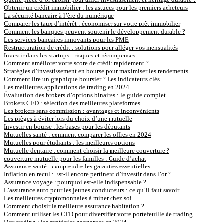
Obtenir un crédit immobilier : les astuces pour les premiers acheteurs
La sécurité bancaire à l’ère du numérique
Comparer les taux d’intérêt : économiser sur votre prêt immobilier
Comment les banques peuvent soutenir le développement durable ?
Les services bancaires innovants pour les PME
Restructuration de crédit : solutions pour alléger vos mensualités
Investir dans les startups : risques et récompenses
Comment améliorer votre score de crédit rapidement ?
Stratégies d’investissement en bourse pour maximiser les rendements
Comment lire un graphique boursier ? Les indicateurs clés
Les meilleures applications de trading en 2024
Évaluation des brokers d’options binaires : le guide complet
Brokers CFD : sélection des meilleures plateformes
Les brokers sans commission : avantages et inconvénients
Les pièges à éviter lors du choix d’une mutuelle
Investir en bourse : les bases pour les débutants
Mutuelles santé : comment comparer les offres en 2024
Mutuelles pour étudiants : les meilleures options
Mutuelle dentaire : comment choisir la meilleure couverture ?
couverture mutuelle pour les familles : Guide d’achat
Assurance santé : comprendre les garanties essentielles
Inflation en recul : Est-il encore pertinent d’investir dans l’or ?
Assurance voyage : pourquoi est-elle indispensable ?
L’assurance auto pour les jeunes conducteurs : ce qu’il faut savoir
Les meilleures cryptomonnaies à miner chez soi
Comment choisir la meilleure assurance habitation ?
Comment utiliser les CFD pour diversifier votre portefeuille de trading
Day trading : les stratégies gagnantes en 2024