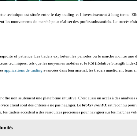
e technique est située entre le day trading et l’investissement à long terme. Ell
ent les mouvements de marché pour réaliser des profits substantiels. Le succès résid
 rapidité et patience. Les traders exploitent les périodes où le marché montre une
s techniques, tels que les moyennes mobiles et le RSI (Relative Strength Index), s’
des
applications de trading
avancées dans leur arsenal, les traders améliorent leurs a
 offre non seulement une plateforme intuitive. C’est aussi un accès à des analyses de
rvice client sont des critères à ne pas négliger. Le
broker IronFX
est reconnu pour s
 les traders accèdent à des ressources précieuses pour naviguer sur les marchés vola
tunités