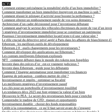
ACTU
Comment estimer précisément la rentabilité réelle d’un bien immobilier ?
Comment transformer un bien immobilier énergivore en machine à cash ?
Comment réussir le pilotage d’activité pour booster la performance ?
Comment obtenir un remboursement rapide de vos soins dentaires ?
Architecture d’un cadre décisionnel pour l’investisseur débutant
Comment analyser le secteur des véhicules électriques du point de vue d’un inves
5 stratégies d’investissement immobilier pour se constituer un patrimoine
Pourquoi l’investissement immobilier locatif reste-t-il une valeur sûre ?
Le rôle crucial du détective privé agréé à Paris dans les affaires de blanchiment d
Ethereum : les meilleurs outils de développement
Ethereum 2.0 : quels changements pour les investisseurs ?
Comment développer des applications sur Ethereum ?
Les contrats intelligents Ethereum expliqués
NFT : comment débuter dans le monde des tokens non fongibles
Investir dans des pièces d’or : est-ce vraiment judicieux ?
Investir dans Ethereum : guide pour les débutants
Comment l’épargne automatique peut transformer vos finances
Épargne de précaution : combien mettre de côté ?
Investissement et impôts : optimiser sa fiscalité
Les meilleures stratégies d’investissement passif
Les clés pour un portefeuille d’investissement équilibré
Les tendances déco 2025 qui font grimper la valeur d’un bien
Découvrez le PEA : Le secret des investisseurs futés pour s’enrichir
Comprendre le trading de CFD : risques et opportunités
Investissement durable : choisir des fonds responsables
Crédit à la consommation : ce qu’il faut savoir avant de s’engager
Quelle pièce d’or choisir pour allier investissement et héritage durable ?