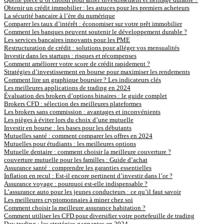
Obtenir un crédit immobilier : les astuces pour les premiers acheteurs
La sécurité bancaire à l’ère du numérique
Comparer les taux d’intérêt : économiser sur votre prêt immobilier
Comment les banques peuvent soutenir le développement durable ?
Les services bancaires innovants pour les PME
Restructuration de crédit : solutions pour alléger vos mensualités
Investir dans les startups : risques et récompenses
Comment améliorer votre score de crédit rapidement ?
Stratégies d’investissement en bourse pour maximiser les rendements
Comment lire un graphique boursier ? Les indicateurs clés
Les meilleures applications de trading en 2024
Évaluation des brokers d’options binaires : le guide complet
Brokers CFD : sélection des meilleures plateformes
Les brokers sans commission : avantages et inconvénients
Les pièges à éviter lors du choix d’une mutuelle
Investir en bourse : les bases pour les débutants
Mutuelles santé : comment comparer les offres en 2024
Mutuelles pour étudiants : les meilleures options
Mutuelle dentaire : comment choisir la meilleure couverture ?
couverture mutuelle pour les familles : Guide d’achat
Assurance santé : comprendre les garanties essentielles
Inflation en recul : Est-il encore pertinent d’investir dans l’or ?
Assurance voyage : pourquoi est-elle indispensable ?
L’assurance auto pour les jeunes conducteurs : ce qu’il faut savoir
Les meilleures cryptomonnaies à miner chez soi
Comment choisir la meilleure assurance habitation ?
Comment utiliser les CFD pour diversifier votre portefeuille de trading
Day trading : les stratégies gagnantes en 2024