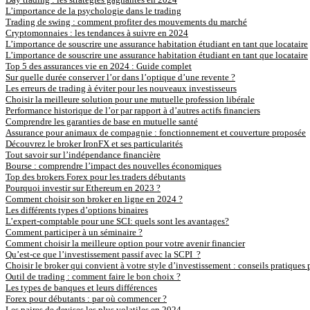
L’importance de la psychologie dans le trading
Trading de swing : comment profiter des mouvements du marché
Cryptomonnaies : les tendances à suivre en 2024
L’importance de souscrire une assurance habitation étudiant en tant que locataire
L’importance de souscrire une assurance habitation étudiant en tant que locataire
Top 5 des assurances vie en 2024 : Guide complet
Sur quelle durée conserver l’or dans l’optique d’une revente ?
Les erreurs de trading à éviter pour les nouveaux investisseurs
Choisir la meilleure solution pour une mutuelle profession libérale
Performance historique de l’or par rapport à d’autres actifs financiers
Comprendre les garanties de base en mutuelle santé
Assurance pour animaux de compagnie : fonctionnement et couverture proposée
Découvrez le broker IronFX et ses particularités
Tout savoir sur l’indépendance financière
Bourse : comprendre l’impact des nouvelles économiques
Top des brokers Forex pour les traders débutants
Pourquoi investir sur Ethereum en 2023 ?
Comment choisir son broker en ligne en 2024 ?
Les différents types d’options binaires
L’expert-comptable pour une SCI: quels sont les avantages?
Comment participer à un séminaire ?
Comment choisir la meilleure option pour votre avenir financier
Qu’est-ce que l’investissement passif avec la SCPI ?
Choisir le broker qui convient à votre style d’investissement : conseils pratiques 
Outil de trading : comment faire le bon choix ?
Les types de banques et leurs différences
Forex pour débutants : par où commencer ?
Les paires de devises les plus volatiles en 2024