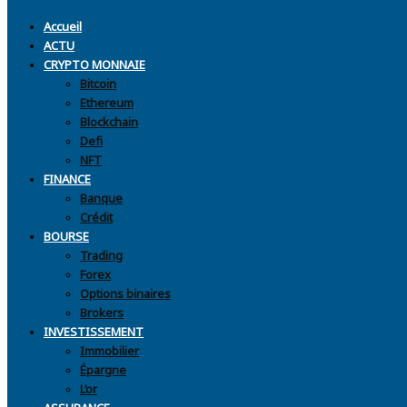
Accueil
ACTU
CRYPTO MONNAIE
Bitcoin
Ethereum
Blockchain
Defi
NFT
FINANCE
Banque
Crédit
BOURSE
Trading
Forex
Options binaires
Brokers
INVESTISSEMENT
Immobilier
Épargne
L’or
ASSURANCE