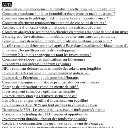
ACTU
Comment estimer précisément la rentabilité réelle d’un bien immobilier ?
Comment transformer un bien immobilier énergivore en machine à cash ?
Comment réussir le pilotage d’activité pour booster la performance ?
Comment obtenir un remboursement rapide de vos soins dentaires ?
Architecture d’un cadre décisionnel pour l’investisseur débutant
Comment analyser le secteur des véhicules électriques du point de vue d’un inves
5 stratégies d’investissement immobilier pour se constituer un patrimoine
Pourquoi l’investissement immobilier locatif reste-t-il une valeur sûre ?
Le rôle crucial du détective privé agréé à Paris dans les affaires de blanchiment d
Ethereum : les meilleurs outils de développement
Ethereum 2.0 : quels changements pour les investisseurs ?
Comment développer des applications sur Ethereum ?
Les contrats intelligents Ethereum expliqués
NFT : comment débuter dans le monde des tokens non fongibles
Investir dans des pièces d’or : est-ce vraiment judicieux ?
Investir dans Ethereum : guide pour les débutants
Comment l’épargne automatique peut transformer vos finances
Épargne de précaution : combien mettre de côté ?
Investissement et impôts : optimiser sa fiscalité
Les meilleures stratégies d’investissement passif
Les clés pour un portefeuille d’investissement équilibré
Les tendances déco 2025 qui font grimper la valeur d’un bien
Découvrez le PEA : Le secret des investisseurs futés pour s’enrichir
Comprendre le trading de CFD : risques et opportunités
Investissement durable : choisir des fonds responsables
Crédit à la consommation : ce qu’il faut savoir avant de s’engager
Quelle pièce d’or choisir pour allier investissement et héritage durable ?