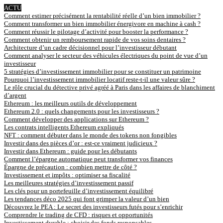
ACTU
Comment estimer précisément la rentabilité réelle d’un bien immobilier ?
Comment transformer un bien immobilier énergivore en machine à cash ?
Comment réussir le pilotage d’activité pour booster la performance ?
Comment obtenir un remboursement rapide de vos soins dentaires ?
Architecture d’un cadre décisionnel pour l’investisseur débutant
Comment analyser le secteur des véhicules électriques du point de vue d’un
investisseur
5 stratégies d’investissement immobilier pour se constituer un patrimoine
Pourquoi l’investissement immobilier locatif reste-t-il une valeur sûre ?
Le rôle crucial du détective privé agréé à Paris dans les affaires de blanchiment
d’argent
Ethereum : les meilleurs outils de développement
Ethereum 2.0 : quels changements pour les investisseurs ?
Comment développer des applications sur Ethereum ?
Les contrats intelligents Ethereum expliqués
NFT : comment débuter dans le monde des tokens non fongibles
Investir dans des pièces d’or : est-ce vraiment judicieux ?
Investir dans Ethereum : guide pour les débutants
Comment l’épargne automatique peut transformer vos finances
Épargne de précaution : combien mettre de côté ?
Investissement et impôts : optimiser sa fiscalité
Les meilleures stratégies d’investissement passif
Les clés pour un portefeuille d’investissement équilibré
Les tendances déco 2025 qui font grimper la valeur d’un bien
Découvrez le PEA : Le secret des investisseurs futés pour s’enrichir
Comprendre le trading de CFD : risques et opportunités
Investissement durable : choisir des fonds responsables