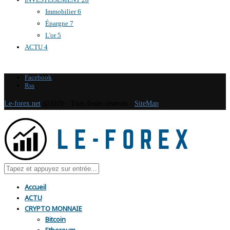
Immobilier
6
Épargne
7
L'or
5
ACTU
4
Facebook
Rss
Le-forex.net
@2019 - Tous droits réservés -
SiteMap
Accueil
ACTU
CRYPTO MONNAIE
Bitcoin
Ethereum