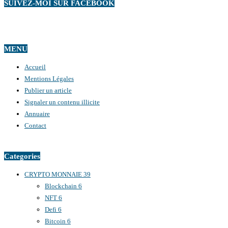
SUIVEZ-MOI SUR FACEBOOK
MENU
Accueil
Mentions Légales
Publier un article
Signaler un contenu illicite
Annuaire
Contact
Categories
CRYPTO MONNAIE
39
Blockchain
6
NFT
6
Defi
6
Bitcoin
6