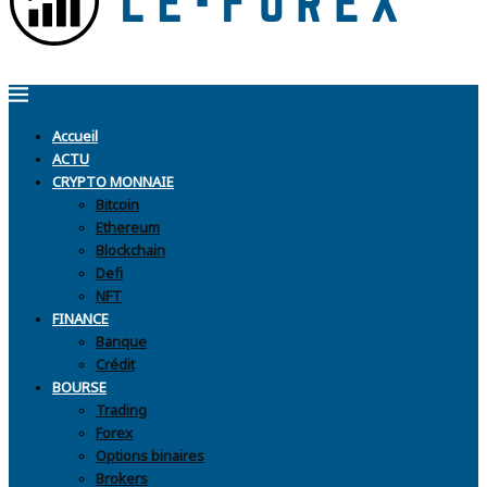
Accueil
ACTU
CRYPTO MONNAIE
Bitcoin
Ethereum
Blockchain
Defi
NFT
FINANCE
Banque
Crédit
BOURSE
Trading
Forex
Options binaires
Brokers