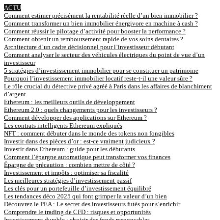
ACTU
Comment estimer précisément la rentabilité réelle d’un bien immobilier ?
Comment transformer un bien immobilier énergivore en machine à cash ?
Comment réussir le pilotage d’activité pour booster la performance ?
Comment obtenir un remboursement rapide de vos soins dentaires ?
Architecture d’un cadre décisionnel pour l’investisseur débutant
Comment analyser le secteur des véhicules électriques du point de vue d’un
investisseur
5 stratégies d’investissement immobilier pour se constituer un patrimoine
Pourquoi l’investissement immobilier locatif reste-t-il une valeur sûre ?
Le rôle crucial du détective privé agréé à Paris dans les affaires de blanchiment
d’argent
Ethereum : les meilleurs outils de développement
Ethereum 2.0 : quels changements pour les investisseurs ?
Comment développer des applications sur Ethereum ?
Les contrats intelligents Ethereum expliqués
NFT : comment débuter dans le monde des tokens non fongibles
Investir dans des pièces d’or : est-ce vraiment judicieux ?
Investir dans Ethereum : guide pour les débutants
Comment l’épargne automatique peut transformer vos finances
Épargne de précaution : combien mettre de côté ?
Investissement et impôts : optimiser sa fiscalité
Les meilleures stratégies d’investissement passif
Les clés pour un portefeuille d’investissement équilibré
Les tendances déco 2025 qui font grimper la valeur d’un bien
Découvrez le PEA : Le secret des investisseurs futés pour s’enrichir
Comprendre le trading de CFD : risques et opportunités
Investissement durable : choisir des fonds responsables