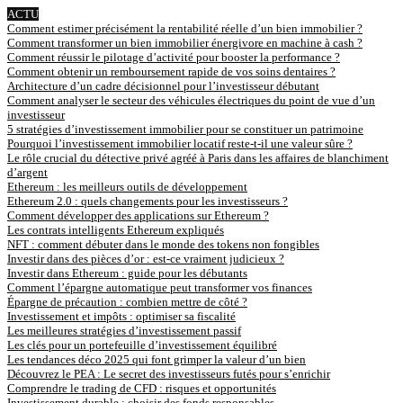
ACTU
Comment estimer précisément la rentabilité réelle d’un bien immobilier ?
Comment transformer un bien immobilier énergivore en machine à cash ?
Comment réussir le pilotage d’activité pour booster la performance ?
Comment obtenir un remboursement rapide de vos soins dentaires ?
Architecture d’un cadre décisionnel pour l’investisseur débutant
Comment analyser le secteur des véhicules électriques du point de vue d’un
investisseur
5 stratégies d’investissement immobilier pour se constituer un patrimoine
Pourquoi l’investissement immobilier locatif reste-t-il une valeur sûre ?
Le rôle crucial du détective privé agréé à Paris dans les affaires de blanchiment
d’argent
Ethereum : les meilleurs outils de développement
Ethereum 2.0 : quels changements pour les investisseurs ?
Comment développer des applications sur Ethereum ?
Les contrats intelligents Ethereum expliqués
NFT : comment débuter dans le monde des tokens non fongibles
Investir dans des pièces d’or : est-ce vraiment judicieux ?
Investir dans Ethereum : guide pour les débutants
Comment l’épargne automatique peut transformer vos finances
Épargne de précaution : combien mettre de côté ?
Investissement et impôts : optimiser sa fiscalité
Les meilleures stratégies d’investissement passif
Les clés pour un portefeuille d’investissement équilibré
Les tendances déco 2025 qui font grimper la valeur d’un bien
Découvrez le PEA : Le secret des investisseurs futés pour s’enrichir
Comprendre le trading de CFD : risques et opportunités
Investissement durable : choisir des fonds responsables