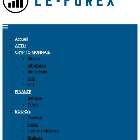
Accueil
ACTU
CRYPTO MONNAIE
Bitcoin
Ethereum
Blockchain
Defi
NFT
FINANCE
Banque
Crédit
BOURSE
Trading
Forex
Options binaires
Brokers