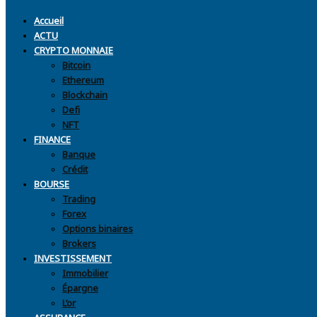
Accueil
ACTU
CRYPTO MONNAIE
Bitcoin
Ethereum
Blockchain
Defi
NFT
FINANCE
Banque
Crédit
BOURSE
Trading
Forex
Options binaires
Brokers
INVESTISSEMENT
Immobilier
Épargne
L’or
ASSURANCE