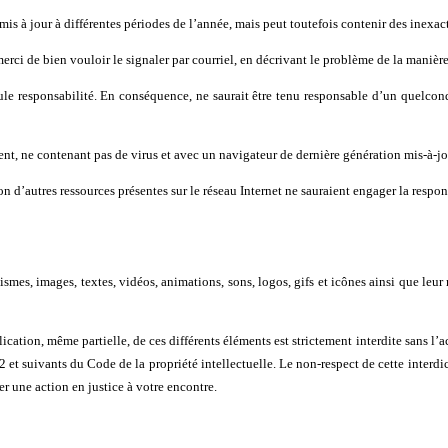
emis à jour à différentes périodes de l’année, mais peut toutefois contenir des inexa
rci de bien vouloir le signaler par courriel, en décrivant le problème de la manière 
a seule responsabilité. En conséquence, ne saurait être tenu responsable d’un quelc
écent, ne contenant pas de virus et avec un navigateur de dernière génération mis-à-jo
on d’autres ressources présentes sur le réseau Internet ne sauraient engager la respons
ismes, images, textes, vidéos, animations, sons, logos, gifs et icônes ainsi que leu
cation, même partielle, de ces différents éléments est strictement interdite sans l’a
2 et suivants du Code de la propriété intellectuelle. Le non-respect de cette interd
er une action en justice à votre encontre.