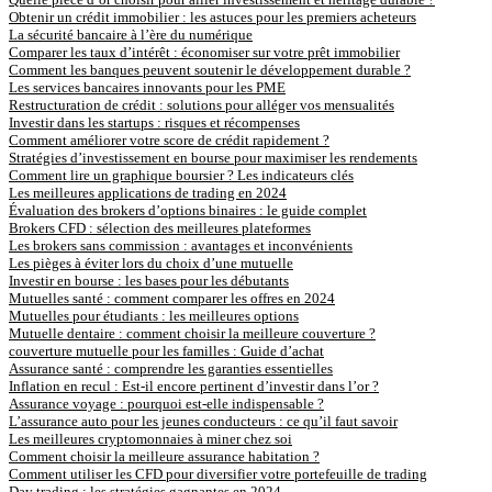
Obtenir un crédit immobilier : les astuces pour les premiers acheteurs
La sécurité bancaire à l’ère du numérique
Comparer les taux d’intérêt : économiser sur votre prêt immobilier
Comment les banques peuvent soutenir le développement durable ?
Les services bancaires innovants pour les PME
Restructuration de crédit : solutions pour alléger vos mensualités
Investir dans les startups : risques et récompenses
Comment améliorer votre score de crédit rapidement ?
Stratégies d’investissement en bourse pour maximiser les rendements
Comment lire un graphique boursier ? Les indicateurs clés
Les meilleures applications de trading en 2024
Évaluation des brokers d’options binaires : le guide complet
Brokers CFD : sélection des meilleures plateformes
Les brokers sans commission : avantages et inconvénients
Les pièges à éviter lors du choix d’une mutuelle
Investir en bourse : les bases pour les débutants
Mutuelles santé : comment comparer les offres en 2024
Mutuelles pour étudiants : les meilleures options
Mutuelle dentaire : comment choisir la meilleure couverture ?
couverture mutuelle pour les familles : Guide d’achat
Assurance santé : comprendre les garanties essentielles
Inflation en recul : Est-il encore pertinent d’investir dans l’or ?
Assurance voyage : pourquoi est-elle indispensable ?
L’assurance auto pour les jeunes conducteurs : ce qu’il faut savoir
Les meilleures cryptomonnaies à miner chez soi
Comment choisir la meilleure assurance habitation ?
Comment utiliser les CFD pour diversifier votre portefeuille de trading
Day trading : les stratégies gagnantes en 2024