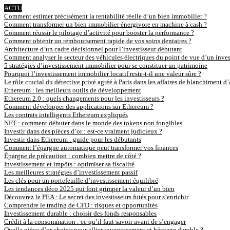
ACTU
Comment estimer précisément la rentabilité réelle d’un bien immobilier ?
Comment transformer un bien immobilier énergivore en machine à cash ?
Comment réussir le pilotage d’activité pour booster la performance ?
Comment obtenir un remboursement rapide de vos soins dentaires ?
Architecture d’un cadre décisionnel pour l’investisseur débutant
Comment analyser le secteur des véhicules électriques du point de vue d’un inves
5 stratégies d’investissement immobilier pour se constituer un patrimoine
Pourquoi l’investissement immobilier locatif reste-t-il une valeur sûre ?
Le rôle crucial du détective privé agréé à Paris dans les affaires de blanchiment d
Ethereum : les meilleurs outils de développement
Ethereum 2.0 : quels changements pour les investisseurs ?
Comment développer des applications sur Ethereum ?
Les contrats intelligents Ethereum expliqués
NFT : comment débuter dans le monde des tokens non fongibles
Investir dans des pièces d’or : est-ce vraiment judicieux ?
Investir dans Ethereum : guide pour les débutants
Comment l’épargne automatique peut transformer vos finances
Épargne de précaution : combien mettre de côté ?
Investissement et impôts : optimiser sa fiscalité
Les meilleures stratégies d’investissement passif
Les clés pour un portefeuille d’investissement équilibré
Les tendances déco 2025 qui font grimper la valeur d’un bien
Découvrez le PEA : Le secret des investisseurs futés pour s’enrichir
Comprendre le trading de CFD : risques et opportunités
Investissement durable : choisir des fonds responsables
Crédit à la consommation : ce qu’il faut savoir avant de s’engager
Quelle pièce d’or choisir pour allier investissement et héritage durable ?