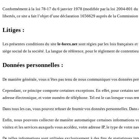
Conformément à la loi 78-17 du 6 janvier 1978 (modifiée par la loi 2004-801 du 6 
libertés, ce site a fait l’objet d’une déclaration 1656629 auprès de la Commission 
Litiges :
Les présentes conditions du site
le-forex.net
sont régies par les lois françaises e
siège social de la société. La langue de référence, pour le règlement de contentieux
Données personnelles :
De manière générale, vous n’êtes pas tenu de nous communiquer vos données person
Cependant, ce principe comporte certaines exceptions. En effet, pour certains se
adresse électronique, et votre numéro de téléphone. Tel est le cas lorsque vous rem
Dans tous les cas, vous pouvez refuser de fournir vos données personnelles. Dans ce
Enfin, nous pouvons collecter de manière automatique certaines informations vou
visitez et les services auxquels vous accédez, votre adresse IP, le type de votre na
De telles informations sont utilisées exclusivement à des fins de statistiques in