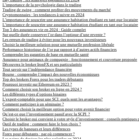
L’importance de la psychologie dans le trading
Trading de swing : comment profiter des mouvements du marché
Cryptomonnaies : les tendances à suivre en 2024
L’importance de souscrire une assurance habitation étudiant en tant que locataire
L’importance de souscrire une assurance habitation étudiant en tant que locataire
Top 5 des assurances vie en 2024 : Guide complet
Sur quelle durée conserver l’or dans l’optique d’une revente ?
Les erreurs de trading à éviter pour les nouveaux investisseurs
Choisir la meilleure solution pour une mutuelle profession libérale
Performance historique de l’or par rapport à d’autres actifs financiers
Comprendre les garanties de base en mutuelle santé
Assurance pour animaux de compagnie : fonctionnement et couverture proposée
Découvrez le broker IronFX et ses particularités
Tout savoir sur l’indépendance financière
Bourse : comprendre l’impact des nouvelles économiques
Top des brokers Forex pour les traders débutants
Pourquoi investir sur Ethereum en 2023 ?
Comment choisir son broker en ligne en 2024 ?
Les différents types d’options binaires
L’expert-comptable pour une SCI: quels sont les avantages?
Comment participer à un séminaire ?
Comment choisir la meilleure option pour votre avenir financier
Qu’est-ce que l’investissement passif avec la SCPI ?
Choisir le broker qui convient à votre style d’investissement : conseils pratiques 
Outil de trading : comment faire le bon choix ?
Les types de banques et leurs différences
Forex pour débutants : par où commencer ?
Les paires de devises les plus volatiles en 2024