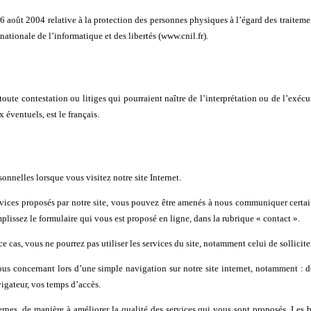
août 2004 relative à la protection des personnes physiques à l’égard des traitement
nationale de l’informatique et des libertés (www.cnil.fr).
t toute contestation ou litiges qui pourraient naître de l’interprétation ou de l’ex
 éventuels, est le français.
nelles lorsque vous visitez notre site Internet.
rvices proposés par notre site, vous pouvez être amenés à nous communiquer certain
plissez le formulaire qui vous est proposé en ligne, dans la rubrique « contact ».
 cas, vous ne pourrez pas utiliser les services du site, notamment celui de solliciter
s concernant lors d’une simple navigation sur notre site internet, notamment : d
vigateur, vos temps d’accès.
ternes, de manière à améliorer la qualité des services qui vous sont proposés. Les 