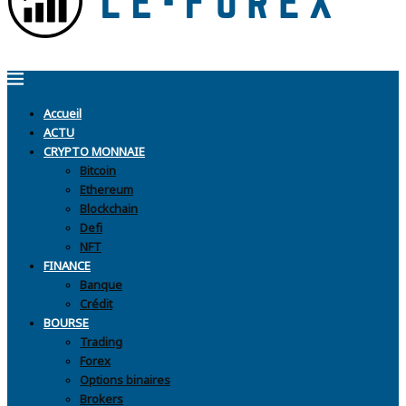
Accueil
ACTU
CRYPTO MONNAIE
Bitcoin
Ethereum
Blockchain
Defi
NFT
FINANCE
Banque
Crédit
BOURSE
Trading
Forex
Options binaires
Brokers