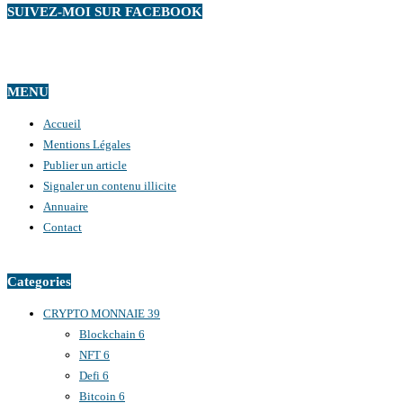
SUIVEZ-MOI SUR FACEBOOK
MENU
Accueil
Mentions Légales
Publier un article
Signaler un contenu illicite
Annuaire
Contact
Categories
CRYPTO MONNAIE
39
Blockchain
6
NFT
6
Defi
6
Bitcoin
6