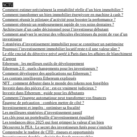
ACTU
Comment estimer précisément la rentabilité réelle d’un bien immobilier ?
Comment transformer un bien immobilier énergivore en machine à cash ?
Comment réussir le pilotage d’activité pour booster la performance ?
Comment obtenir un remboursement rapide de vos soins dentaires ?
Architecture d’un cadre décisionnel pour l’investisseur débutant
Comment analyser le secteur des véhicules électriques du point de vue d’un
investisseur
5 stratégies d’investissement immobilier pour se constituer un patrimoine
Pourquoi l’investissement immobilier locatif reste-t-il une valeur sûre ?
Le rôle crucial du détective privé agréé à Paris dans les affaires de blanchiment
d’argent
Ethereum : les meilleurs outils de développement
Ethereum 2.0 : quels changements pour les investisseurs ?
Comment développer des applications sur Ethereum ?
Les contrats intelligents Ethereum expliqués
NFT : comment débuter dans le monde des tokens non fongibles
Investir dans des pièces d’or : est-ce vraiment judicieux ?
Investir dans Ethereum : guide pour les débutants
Comment l’épargne automatique peut transformer vos finances
Épargne de précaution : combien mettre de côté ?
Investissement et impôts : optimiser sa fiscalité
Les meilleures stratégies d’investissement passif
Les clés pour un portefeuille d’investissement équilibré
Les tendances déco 2025 qui font grimper la valeur d’un bien
Découvrez le PEA : Le secret des investisseurs futés pour s’enrichir
Comprendre le trading de CFD : risques et opportunités
Investissement durable : choisir des fonds responsables