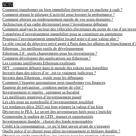
ACTU
Comment transformer un bien immobilier énergivore en machine à cash ?
Comment réussir le pilotage d’activité pour booster la performance ?
Comment obtenir un remboursement rapide de vos soins dentaires ?
Architecture d’un cadre décisionnel pour l’investisseur débutant
Comment analyser le secteur des véhicules électriques du point de vue d’un inves
5 stratégies d’investissement immobilier pour se constituer un patrimoine
Pourquoi l’investissement immobilier locatif reste-t-il une valeur sûre ?
Le rôle crucial du détective privé agréé à Paris dans les affaires de blanchiment d
Ethereum : les meilleurs outils de développement
Ethereum 2.0 : quels changements pour les investisseurs ?
Comment développer des applications sur Ethereum ?
Les contrats intelligents Ethereum expliqués
NFT : comment débuter dans le monde des tokens non fongibles
Investir dans des pièces d’or : est-ce vraiment judicieux ?
Investir dans Ethereum : guide pour les débutants
Comment l’épargne automatique peut transformer vos finances
Épargne de précaution : combien mettre de côté ?
Investissement et impôts : optimiser sa fiscalité
Les meilleures stratégies d’investissement passif
Les clés pour un portefeuille d’investissement équilibré
Les tendances déco 2025 qui font grimper la valeur d’un bien
Découvrez le PEA : Le secret des investisseurs futés pour s’enrichir
Comprendre le trading de CFD : risques et opportunités
Investissement durable : choisir des fonds responsables
Crédit à la consommation : ce qu’il faut savoir avant de s’engager
Quelle pièce d’or choisir pour allier investissement et héritage durable ?
Obtenir un crédit immobilier : les astuces pour les premiers acheteurs