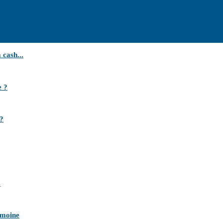
cash...
e ?
 ?
.
imoine