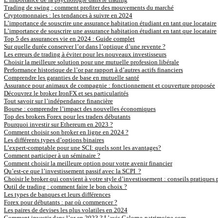
Trading de swing : comment profiter des mouvements du marché
Cryptomonnaies : les tendances à suivre en 2024
L’importance de souscrire une assurance habitation étudiant en tant que locataire
L’importance de souscrire une assurance habitation étudiant en tant que locataire
Top 5 des assurances vie en 2024 : Guide complet
Sur quelle durée conserver l’or dans l’optique d’une revente ?
Les erreurs de trading à éviter pour les nouveaux investisseurs
Choisir la meilleure solution pour une mutuelle profession libérale
Performance historique de l’or par rapport à d’autres actifs financiers
Comprendre les garanties de base en mutuelle santé
Assurance pour animaux de compagnie : fonctionnement et couverture proposée
Découvrez le broker IronFX et ses particularités
Tout savoir sur l’indépendance financière
Bourse : comprendre l’impact des nouvelles économiques
Top des brokers Forex pour les traders débutants
Pourquoi investir sur Ethereum en 2023 ?
Comment choisir son broker en ligne en 2024 ?
Les différents types d’options binaires
L’expert-comptable pour une SCI: quels sont les avantages?
Comment participer à un séminaire ?
Comment choisir la meilleure option pour votre avenir financier
Qu’est-ce que l’investissement passif avec la SCPI ?
Choisir le broker qui convient à votre style d’investissement : conseils pratiques 
Outil de trading : comment faire le bon choix ?
Les types de banques et leurs différences
Forex pour débutants : par où commencer ?
Les paires de devises les plus volatiles en 2024
Comment investir dans l’or en 2023 ? L’avis Galorne-patrimoine.com