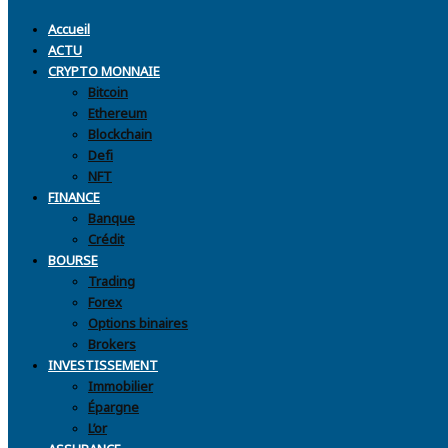
Accueil
ACTU
CRYPTO MONNAIE
Bitcoin
Ethereum
Blockchain
Defi
NFT
FINANCE
Banque
Crédit
BOURSE
Trading
Forex
Options binaires
Brokers
INVESTISSEMENT
Immobilier
Épargne
L’or
ASSURANCE