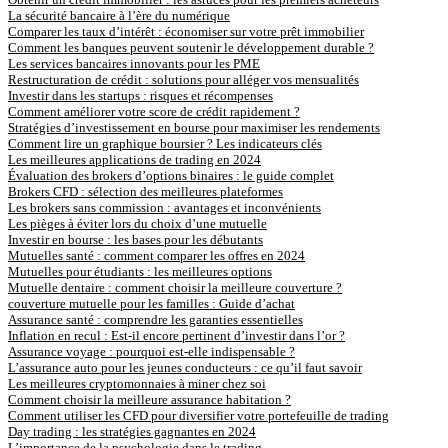
La sécurité bancaire à l’ère du numérique
Comparer les taux d’intérêt : économiser sur votre prêt immobilier
Comment les banques peuvent soutenir le développement durable ?
Les services bancaires innovants pour les PME
Restructuration de crédit : solutions pour alléger vos mensualités
Investir dans les startups : risques et récompenses
Comment améliorer votre score de crédit rapidement ?
Stratégies d’investissement en bourse pour maximiser les rendements
Comment lire un graphique boursier ? Les indicateurs clés
Les meilleures applications de trading en 2024
Évaluation des brokers d’options binaires : le guide complet
Brokers CFD : sélection des meilleures plateformes
Les brokers sans commission : avantages et inconvénients
Les pièges à éviter lors du choix d’une mutuelle
Investir en bourse : les bases pour les débutants
Mutuelles santé : comment comparer les offres en 2024
Mutuelles pour étudiants : les meilleures options
Mutuelle dentaire : comment choisir la meilleure couverture ?
couverture mutuelle pour les familles : Guide d’achat
Assurance santé : comprendre les garanties essentielles
Inflation en recul : Est-il encore pertinent d’investir dans l’or ?
Assurance voyage : pourquoi est-elle indispensable ?
L’assurance auto pour les jeunes conducteurs : ce qu’il faut savoir
Les meilleures cryptomonnaies à miner chez soi
Comment choisir la meilleure assurance habitation ?
Comment utiliser les CFD pour diversifier votre portefeuille de trading
Day trading : les stratégies gagnantes en 2024
L’importance de la psychologie dans le trading