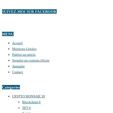
SUIVEZ-MOI SUR FACEBOOK
MENU
Accueil
Mentions Légales
Publier un article
Signaler un contenu illicite
Annuaire
Contact
Categories
CRYPTO MONNAIE
39
Blockchain
6
NFT
6