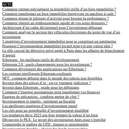
ACTU
Comment estimer précisément la rentabilité réelle d’un bien immobilier ?
Comment transformer un bien immobilier énergivore en machine à cash ?
Comment réussir le pilotage d’activité pour booster la performance ?
Comment obtenir un remboursement rapide de vos soins dentaires ?
Architecture d’un cadre décisionnel pour l’investisseur débutant
Comment analyser le secteur des véhicules électriques du point de vue d’un
investisseur
5 stratégies d’investissement immobilier pour se constituer un patrimoine
Pourquoi l’investissement immobilier locatif reste-t-il une valeur sûre ?
Le rôle crucial du détective privé agréé à Paris dans les affaires de blanchiment
d’argent
Ethereum : les meilleurs outils de développement
Ethereum 2.0 : quels changements pour les investisseurs ?
Comment développer des applications sur Ethereum ?
Les contrats intelligents Ethereum expliqués
NFT : comment débuter dans le monde des tokens non fongibles
Investir dans des pièces d’or : est-ce vraiment judicieux ?
Investir dans Ethereum : guide pour les débutants
Comment l’épargne automatique peut transformer vos finances
Épargne de précaution : combien mettre de côté ?
Investissement et impôts : optimiser sa fiscalité
Les meilleures stratégies d’investissement passif
Les clés pour un portefeuille d’investissement équilibré
Les tendances déco 2025 qui font grimper la valeur d’un bien
Découvrez le PEA : Le secret des investisseurs futés pour s’enrichir
Comprendre le trading de CFD : risques et opportunités
Investissement durable : choisir des fonds responsables