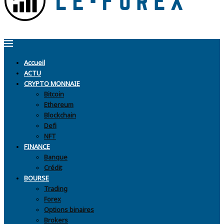
Accueil
ACTU
CRYPTO MONNAIE
Bitcoin
Ethereum
Blockchain
Defi
NFT
FINANCE
Banque
Crédit
BOURSE
Trading
Forex
Options binaires
Brokers