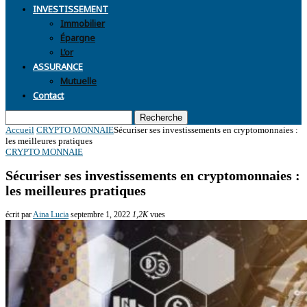
INVESTISSEMENT
Immobilier
Épargne
L’or
ASSURANCE
Mutuelle
Contact
Recherche
Accueil
CRYPTO MONNAIE
Sécuriser ses investissements en cryptomonnaies :
les meilleures pratiques
CRYPTO MONNAIE
Sécuriser ses investissements en cryptomonnaies :
les meilleures pratiques
écrit par
Aina Lucia
septembre 1, 2022
1,2K
vues