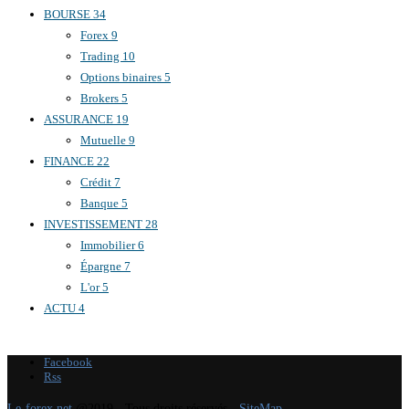
BOURSE
34
Forex
9
Trading
10
Options binaires
5
Brokers
5
ASSURANCE
19
Mutuelle
9
FINANCE
22
Crédit
7
Banque
5
INVESTISSEMENT
28
Immobilier
6
Épargne
7
L'or
5
ACTU
4
Facebook
Rss
Le-forex.net
@2019 - Tous droits réservés -
SiteMap