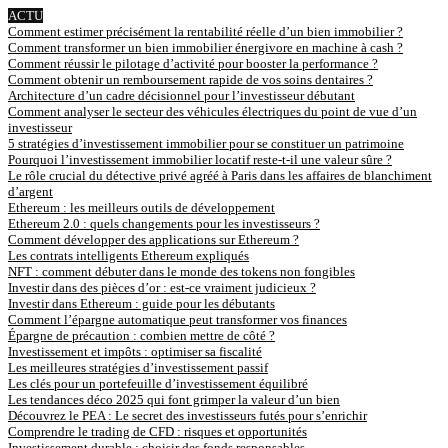
ACTU
Comment estimer précisément la rentabilité réelle d’un bien immobilier ?
Comment transformer un bien immobilier énergivore en machine à cash ?
Comment réussir le pilotage d’activité pour booster la performance ?
Comment obtenir un remboursement rapide de vos soins dentaires ?
Architecture d’un cadre décisionnel pour l’investisseur débutant
Comment analyser le secteur des véhicules électriques du point de vue d’un
investisseur
5 stratégies d’investissement immobilier pour se constituer un patrimoine
Pourquoi l’investissement immobilier locatif reste-t-il une valeur sûre ?
Le rôle crucial du détective privé agréé à Paris dans les affaires de blanchiment
d’argent
Ethereum : les meilleurs outils de développement
Ethereum 2.0 : quels changements pour les investisseurs ?
Comment développer des applications sur Ethereum ?
Les contrats intelligents Ethereum expliqués
NFT : comment débuter dans le monde des tokens non fongibles
Investir dans des pièces d’or : est-ce vraiment judicieux ?
Investir dans Ethereum : guide pour les débutants
Comment l’épargne automatique peut transformer vos finances
Épargne de précaution : combien mettre de côté ?
Investissement et impôts : optimiser sa fiscalité
Les meilleures stratégies d’investissement passif
Les clés pour un portefeuille d’investissement équilibré
Les tendances déco 2025 qui font grimper la valeur d’un bien
Découvrez le PEA : Le secret des investisseurs futés pour s’enrichir
Comprendre le trading de CFD : risques et opportunités
Investissement durable : choisir des fonds responsables