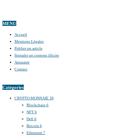
MENU
Accueil
Mentions Légales
Publier un article
Signaler un contenu illicite
Annuaire
Contact
Categories
CRYPTO MONNAIE
39
Blockchain
6
NFT
6
Defi
6
Bitcoin
6
Ethereum
7