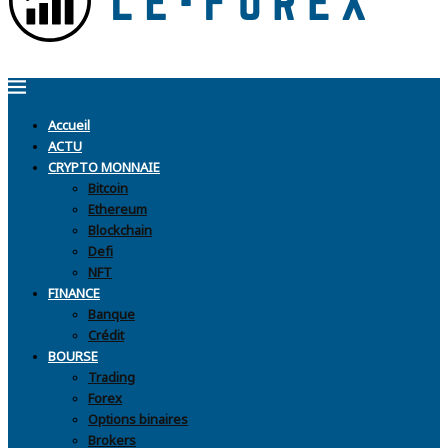
Accueil
ACTU
CRYPTO MONNAIE
Bitcoin
Ethereum
Blockchain
Defi
NFT
FINANCE
Banque
Crédit
BOURSE
Trading
Forex
Options binaires
Brokers