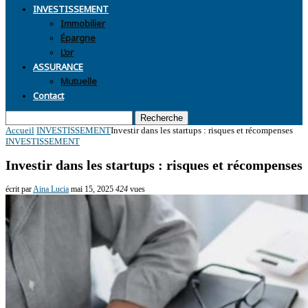
INVESTISSEMENT
Immobilier
Épargne
L’or
ASSURANCE
Mutuelle
Contact
Recherche
Accueil
INVESTISSEMENT
Investir dans les startups : risques et récompenses
INVESTISSEMENT
Investir dans les startups : risques et récompenses
écrit par
Aina Lucia
mai 15, 2025
424
vues