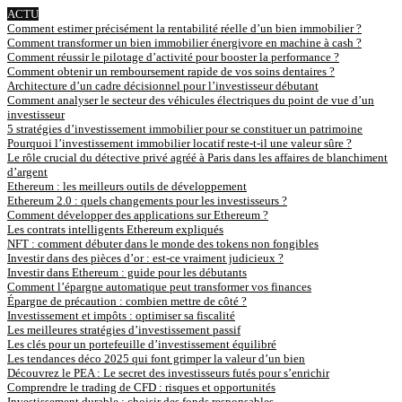
ACTU
Comment estimer précisément la rentabilité réelle d’un bien immobilier ?
Comment transformer un bien immobilier énergivore en machine à cash ?
Comment réussir le pilotage d’activité pour booster la performance ?
Comment obtenir un remboursement rapide de vos soins dentaires ?
Architecture d’un cadre décisionnel pour l’investisseur débutant
Comment analyser le secteur des véhicules électriques du point de vue d’un
investisseur
5 stratégies d’investissement immobilier pour se constituer un patrimoine
Pourquoi l’investissement immobilier locatif reste-t-il une valeur sûre ?
Le rôle crucial du détective privé agréé à Paris dans les affaires de blanchiment
d’argent
Ethereum : les meilleurs outils de développement
Ethereum 2.0 : quels changements pour les investisseurs ?
Comment développer des applications sur Ethereum ?
Les contrats intelligents Ethereum expliqués
NFT : comment débuter dans le monde des tokens non fongibles
Investir dans des pièces d’or : est-ce vraiment judicieux ?
Investir dans Ethereum : guide pour les débutants
Comment l’épargne automatique peut transformer vos finances
Épargne de précaution : combien mettre de côté ?
Investissement et impôts : optimiser sa fiscalité
Les meilleures stratégies d’investissement passif
Les clés pour un portefeuille d’investissement équilibré
Les tendances déco 2025 qui font grimper la valeur d’un bien
Découvrez le PEA : Le secret des investisseurs futés pour s’enrichir
Comprendre le trading de CFD : risques et opportunités
Investissement durable : choisir des fonds responsables