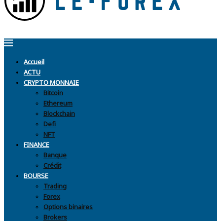
Accueil
ACTU
CRYPTO MONNAIE
Bitcoin
Ethereum
Blockchain
Defi
NFT
FINANCE
Banque
Crédit
BOURSE
Trading
Forex
Options binaires
Brokers