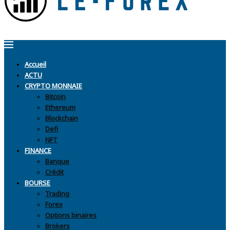
Accueil
ACTU
CRYPTO MONNAIE
Bitcoin
Ethereum
Blockchain
Defi
NFT
FINANCE
Banque
Crédit
BOURSE
Trading
Forex
Options binaires
Brokers