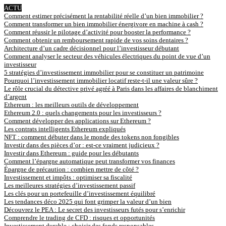
ACTU
Comment estimer précisément la rentabilité réelle d’un bien immobilier ?
Comment transformer un bien immobilier énergivore en machine à cash ?
Comment réussir le pilotage d’activité pour booster la performance ?
Comment obtenir un remboursement rapide de vos soins dentaires ?
Architecture d’un cadre décisionnel pour l’investisseur débutant
Comment analyser le secteur des véhicules électriques du point de vue d’un
investisseur
5 stratégies d’investissement immobilier pour se constituer un patrimoine
Pourquoi l’investissement immobilier locatif reste-t-il une valeur sûre ?
Le rôle crucial du détective privé agréé à Paris dans les affaires de blanchiment
d’argent
Ethereum : les meilleurs outils de développement
Ethereum 2.0 : quels changements pour les investisseurs ?
Comment développer des applications sur Ethereum ?
Les contrats intelligents Ethereum expliqués
NFT : comment débuter dans le monde des tokens non fongibles
Investir dans des pièces d’or : est-ce vraiment judicieux ?
Investir dans Ethereum : guide pour les débutants
Comment l’épargne automatique peut transformer vos finances
Épargne de précaution : combien mettre de côté ?
Investissement et impôts : optimiser sa fiscalité
Les meilleures stratégies d’investissement passif
Les clés pour un portefeuille d’investissement équilibré
Les tendances déco 2025 qui font grimper la valeur d’un bien
Découvrez le PEA : Le secret des investisseurs futés pour s’enrichir
Comprendre le trading de CFD : risques et opportunités
Investissement durable : choisir des fonds responsables