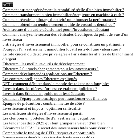
ACTU
Comment estimer précisément la rentabilité réelle d’un bien immobilier ?
Comment transformer un bien immobilier énergivore en machine à cash ?
Comment réussir le pilotage d’activité pour booster la performance ?
Comment obtenir un remboursement rapide de vos soins dentaires ?
Architecture d’un cadre décisionnel pour l’investisseur débutant
Comment analyser le secteur des véhicules électriques du point de vue d’un
investisseur
5 stratégies d’investissement immobilier pour se constituer un patrimoine
Pourquoi l’investissement immobilier locatif reste-t-il une valeur sûre ?
Le rôle crucial du détective privé agréé à Paris dans les affaires de blanchiment
d’argent
Ethereum : les meilleurs outils de développement
Ethereum 2.0 : quels changements pour les investisseurs ?
Comment développer des applications sur Ethereum ?
Les contrats intelligents Ethereum expliqués
NFT : comment débuter dans le monde des tokens non fongibles
Investir dans des pièces d’or : est-ce vraiment judicieux ?
Investir dans Ethereum : guide pour les débutants
Comment l’épargne automatique peut transformer vos finances
Épargne de précaution : combien mettre de côté ?
Investissement et impôts : optimiser sa fiscalité
Les meilleures stratégies d’investissement passif
Les clés pour un portefeuille d’investissement équilibré
Les tendances déco 2025 qui font grimper la valeur d’un bien
Découvrez le PEA : Le secret des investisseurs futés pour s’enrichir
Comprendre le trading de CFD : risques et opportunités
Investissement durable : choisir des fonds responsables