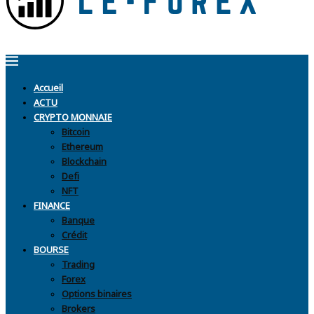
Accueil
ACTU
CRYPTO MONNAIE
Bitcoin
Ethereum
Blockchain
Defi
NFT
FINANCE
Banque
Crédit
BOURSE
Trading
Forex
Options binaires
Brokers