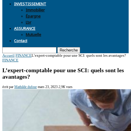
INVESTISSEMENT
Immobilier
Épargne
L’or
ASSURANCE
Mutuelle
Contact
Recherche
Accueil
FINANCE
L’expert-comptable pour une SCI: quels sont les avantages?
FINANCE
L’expert-comptable pour une SCI: quels sont les
avantages?
écrit par
Mathilde dufour
mars 23, 2023
2,9K
vues