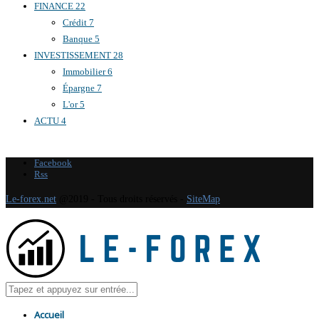
FINANCE
22
Crédit
7
Banque
5
INVESTISSEMENT
28
Immobilier
6
Épargne
7
L'or
5
ACTU
4
Facebook
Rss
Le-forex.net
@2019 - Tous droits réservés -
SiteMap
Accueil