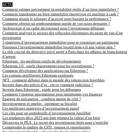
ACTU
Comment estimer précisément la rentabilité réelle d’un bien immobilier ?
Comment transformer un bien immobilier énergivore en machine à cash ?
Comment réussir le pilotage d’activité pour booster la performance ?
Comment obtenir un remboursement rapide de vos soins dentaires ?
Architecture d’un cadre décisionnel pour l’investisseur débutant
Comment analyser le secteur des véhicules électriques du point de vue d’un
investisseur
5 stratégies d’investissement immobilier pour se constituer un patrimoine
Pourquoi l’investissement immobilier locatif reste-t-il une valeur sûre ?
Le rôle crucial du détective privé agréé à Paris dans les affaires de blanchiment
d’argent
Ethereum : les meilleurs outils de développement
Ethereum 2.0 : quels changements pour les investisseurs ?
Comment développer des applications sur Ethereum ?
Les contrats intelligents Ethereum expliqués
NFT : comment débuter dans le monde des tokens non fongibles
Investir dans des pièces d’or : est-ce vraiment judicieux ?
Investir dans Ethereum : guide pour les débutants
Comment l’épargne automatique peut transformer vos finances
Épargne de précaution : combien mettre de côté ?
Investissement et impôts : optimiser sa fiscalité
Les meilleures stratégies d’investissement passif
Les clés pour un portefeuille d’investissement équilibré
Les tendances déco 2025 qui font grimper la valeur d’un bien
Découvrez le PEA : Le secret des investisseurs futés pour s’enrichir
Comprendre le trading de CFD : risques et opportunités
Investissement durable : choisir des fonds responsables