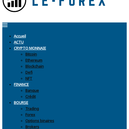
Accueil
ACTU
CRYPTO MONNAIE
Bitcoin
Ethereum
Blockchain
Defi
NFT
FINANCE
Banque
Crédit
BOURSE
Trading
Forex
Options binaires
Brokers