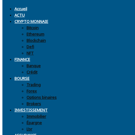
Accueil
ACTU
CRYPTO MONNAIE
Bitcoin
Ethereum
Blockchain
Defi
NFT
FINANCE
Banque
Crédit
BOURSE
Trading
Forex
Options binaires
Brokers
INVESTISSEMENT
Immobilier
Épargne
L’or
ASSURANCE