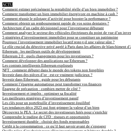
ACTU
Comment estimer précisément la rentabilité réelle d’un bien immobilier ?
Comment transformer un bien immobilier énergivore en machine à cash ?
Comment réussir le pilotage d’activité pour booster la performance ?
Comment obtenir un remboursement rapide de vos soins dentaires ?
Architecture d’un cadre décisionnel pour l’investisseur débutant
Comment analyser le secteur des véhicules électriques du point de vue d’un inves
5 stratégies d’investissement immobilier pour se constituer un patrimoine
Pourquoi l’investissement immobilier locatif reste-t-il une valeur sûre ?
Le rôle crucial du détective privé agréé à Paris dans les affaires de blanchiment d
Ethereum : les meilleurs outils de développement
Ethereum 2.0 : quels changements pour les investisseurs ?
Comment développer des applications sur Ethereum ?
Les contrats intelligents Ethereum expliqués
NFT : comment débuter dans le monde des tokens non fongibles
Investir dans des pièces d’or : est-ce vraiment judicieux ?
Investir dans Ethereum : guide pour les débutants
Comment l’épargne automatique peut transformer vos finances
Épargne de précaution : combien mettre de côté ?
Investissement et impôts : optimiser sa fiscalité
Les meilleures stratégies d’investissement passif
Les clés pour un portefeuille d’investissement équilibré
Les tendances déco 2025 qui font grimper la valeur d’un bien
Découvrez le PEA : Le secret des investisseurs futés pour s’enrichir
Comprendre le trading de CFD : risques et opportunités
Investissement durable : choisir des fonds responsables
Crédit à la consommation : ce qu’il faut savoir avant de s’engager
Quelle pièce d’or choisir pour allier investissement et héritage durable ?