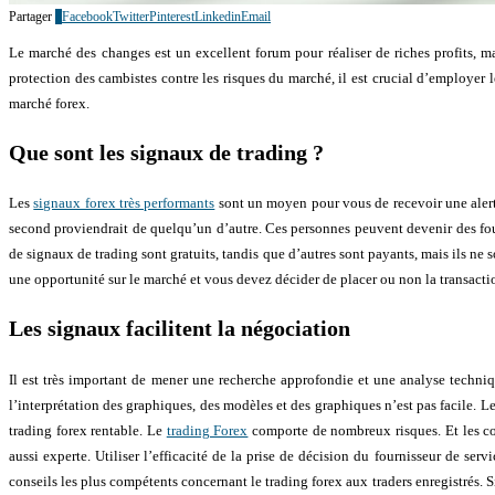
Partager
3
Facebook
Twitter
Pinterest
Linkedin
Email
Le marché des changes est un excellent forum pour réaliser de riches profits, ma
protection des cambistes contre les risques du marché, il est crucial d’employer l
marché forex.
Que sont les signaux de trading ?
Les
signaux forex très performants
sont un moyen pour vous de recevoir une alert
second proviendrait de quelqu’un d’autre. Ces personnes peuvent devenir des four
de signaux de trading sont gratuits, tandis que d’autres sont payants, mais ils ne 
une opportunité sur le marché et vous devez décider de placer ou non la transactio
Les signaux facilitent la négociation
Il est très important de mener une recherche approfondie et une analyse techni
l’interprétation des graphiques, des modèles et des graphiques n’est pas facile. L
trading forex rentable. Le
trading Forex
comporte de nombreux risques. Et les con
aussi experte. Utiliser l’efficacité de la prise de décision du fournisseur de se
conseils les plus compétents concernant le trading forex aux traders enregistrés. S