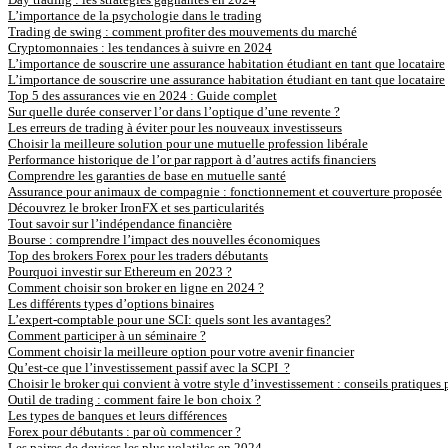
L’importance de la psychologie dans le trading
Trading de swing : comment profiter des mouvements du marché
Cryptomonnaies : les tendances à suivre en 2024
L’importance de souscrire une assurance habitation étudiant en tant que locataire
L’importance de souscrire une assurance habitation étudiant en tant que locataire
Top 5 des assurances vie en 2024 : Guide complet
Sur quelle durée conserver l’or dans l’optique d’une revente ?
Les erreurs de trading à éviter pour les nouveaux investisseurs
Choisir la meilleure solution pour une mutuelle profession libérale
Performance historique de l’or par rapport à d’autres actifs financiers
Comprendre les garanties de base en mutuelle santé
Assurance pour animaux de compagnie : fonctionnement et couverture proposée
Découvrez le broker IronFX et ses particularités
Tout savoir sur l’indépendance financière
Bourse : comprendre l’impact des nouvelles économiques
Top des brokers Forex pour les traders débutants
Pourquoi investir sur Ethereum en 2023 ?
Comment choisir son broker en ligne en 2024 ?
Les différents types d’options binaires
L’expert-comptable pour une SCI: quels sont les avantages?
Comment participer à un séminaire ?
Comment choisir la meilleure option pour votre avenir financier
Qu’est-ce que l’investissement passif avec la SCPI ?
Choisir le broker qui convient à votre style d’investissement : conseils pratiques 
Outil de trading : comment faire le bon choix ?
Les types de banques et leurs différences
Forex pour débutants : par où commencer ?
Les paires de devises les plus volatiles en 2024