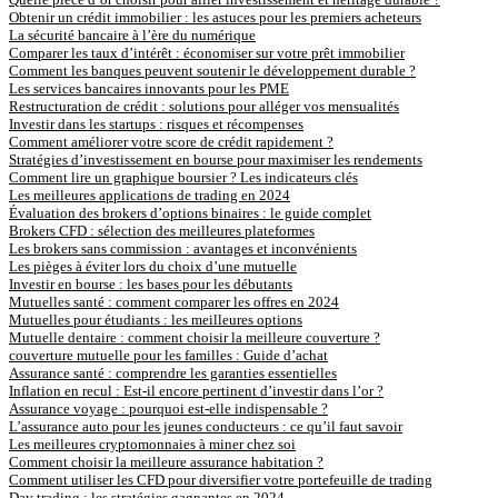
Obtenir un crédit immobilier : les astuces pour les premiers acheteurs
La sécurité bancaire à l’ère du numérique
Comparer les taux d’intérêt : économiser sur votre prêt immobilier
Comment les banques peuvent soutenir le développement durable ?
Les services bancaires innovants pour les PME
Restructuration de crédit : solutions pour alléger vos mensualités
Investir dans les startups : risques et récompenses
Comment améliorer votre score de crédit rapidement ?
Stratégies d’investissement en bourse pour maximiser les rendements
Comment lire un graphique boursier ? Les indicateurs clés
Les meilleures applications de trading en 2024
Évaluation des brokers d’options binaires : le guide complet
Brokers CFD : sélection des meilleures plateformes
Les brokers sans commission : avantages et inconvénients
Les pièges à éviter lors du choix d’une mutuelle
Investir en bourse : les bases pour les débutants
Mutuelles santé : comment comparer les offres en 2024
Mutuelles pour étudiants : les meilleures options
Mutuelle dentaire : comment choisir la meilleure couverture ?
couverture mutuelle pour les familles : Guide d’achat
Assurance santé : comprendre les garanties essentielles
Inflation en recul : Est-il encore pertinent d’investir dans l’or ?
Assurance voyage : pourquoi est-elle indispensable ?
L’assurance auto pour les jeunes conducteurs : ce qu’il faut savoir
Les meilleures cryptomonnaies à miner chez soi
Comment choisir la meilleure assurance habitation ?
Comment utiliser les CFD pour diversifier votre portefeuille de trading
Day trading : les stratégies gagnantes en 2024