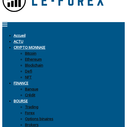
Accueil
ACTU
CRYPTO MONNAIE
Bitcoin
Ethereum
Blockchain
Defi
NFT
FINANCE
Banque
Crédit
BOURSE
Trading
Forex
Options binaires
Brokers