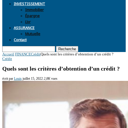
INVESTISSEMENT
Immobilier
Épargne
L’or
ASSURANCE
Mutuelle
Contact
Recherche
Accueil
FINANCE
Crédit
Quels sont les critères d’obtention d’un crédit ?
Crédit
Quels sont les critères d’obtention d’un crédit ?
écrit par
Louis
juillet 15, 2022
2,8K
vues