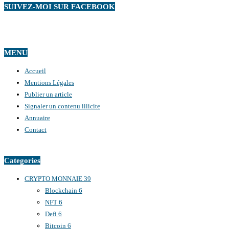
SUIVEZ-MOI SUR FACEBOOK
MENU
Accueil
Mentions Légales
Publier un article
Signaler un contenu illicite
Annuaire
Contact
Categories
CRYPTO MONNAIE
39
Blockchain
6
NFT
6
Defi
6
Bitcoin
6