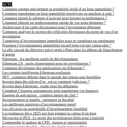
ACTU
Comment estimer précisément la rentabilité réelle d’un bien immobilier ?
Comment transformer un bien immobilier énergivore en machine à cash ?
Comment réussir le pilotage d’activité pour booster la performance ?
Comment obtenir un remboursement rapide de vos soins dentaires ?
Architecture d’un cadre décisionnel pour l’investisseur débutant
Comment analyser le secteur des véhicules électriques du point de vue d’un
investisseur
5 stratégies d’investissement immobilier pour se constituer un patrimoine
Pourquoi l’investissement immobilier locatif reste-t-il une valeur sûre ?
Le rôle crucial du détective privé agréé à Paris dans les affaires de blanchiment
d’argent
Ethereum : les meilleurs outils de développement
Ethereum 2.0 : quels changements pour les investisseurs ?
Comment développer des applications sur Ethereum ?
Les contrats intelligents Ethereum expliqués
NFT : comment débuter dans le monde des tokens non fongibles
Investir dans des pièces d’or : est-ce vraiment judicieux ?
Investir dans Ethereum : guide pour les débutants
Comment l’épargne automatique peut transformer vos finances
Épargne de précaution : combien mettre de côté ?
Investissement et impôts : optimiser sa fiscalité
Les meilleures stratégies d’investissement passif
Les clés pour un portefeuille d’investissement équilibré
Les tendances déco 2025 qui font grimper la valeur d’un bien
Découvrez le PEA : Le secret des investisseurs futés pour s’enrichir
Comprendre le trading de CFD : risques et opportunités
Investissement durable : choisir des fonds responsables