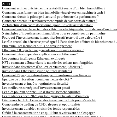
ACTU
Comment estimer précisément la rentabilité réelle d’un bien immobilier ?
Comment transformer un bien immobilier énergivore en machine à cash ?
Comment réussir le pilotage d’activité pour booster la performance ?
Comment obtenir un remboursement rapide de vos soins dentaires ?
Architecture d’un cadre décisionnel pour l’investisseur débutant
Comment analyser le secteur des véhicules électriques du point de vue d’un inves
5 stratégies d’investissement immobilier pour se constituer un patrimoine
Pourquoi l’investissement immobilier locatif reste-t-il une valeur sûre ?
Le rôle crucial du détective privé agréé à Paris dans les affaires de blanchiment d
Ethereum : les meilleurs outils de développement
Ethereum 2.0 : quels changements pour les investisseurs ?
Comment développer des applications sur Ethereum ?
Les contrats intelligents Ethereum expliqués
NFT : comment débuter dans le monde des tokens non fongibles
Investir dans des pièces d’or : est-ce vraiment judicieux ?
Investir dans Ethereum : guide pour les débutants
Comment l’épargne automatique peut transformer vos finances
Épargne de précaution : combien mettre de côté ?
Investissement et impôts : optimiser sa fiscalité
Les meilleures stratégies d’investissement passif
Les clés pour un portefeuille d’investissement équilibré
Les tendances déco 2025 qui font grimper la valeur d’un bien
Découvrez le PEA : Le secret des investisseurs futés pour s’enrichir
Comprendre le trading de CFD : risques et opportunités
Investissement durable : choisir des fonds responsables
Crédit à la consommation : ce qu’il faut savoir avant de s’engager
Quelle pièce d’or choisir pour allier investissement et héritage durable ?