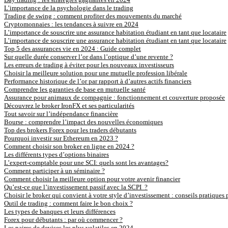
L’importance de la psychologie dans le trading
Trading de swing : comment profiter des mouvements du marché
Cryptomonnaies : les tendances à suivre en 2024
L’importance de souscrire une assurance habitation étudiant en tant que locataire
L’importance de souscrire une assurance habitation étudiant en tant que locataire
Top 5 des assurances vie en 2024 : Guide complet
Sur quelle durée conserver l’or dans l’optique d’une revente ?
Les erreurs de trading à éviter pour les nouveaux investisseurs
Choisir la meilleure solution pour une mutuelle profession libérale
Performance historique de l’or par rapport à d’autres actifs financiers
Comprendre les garanties de base en mutuelle santé
Assurance pour animaux de compagnie : fonctionnement et couverture proposée
Découvrez le broker IronFX et ses particularités
Tout savoir sur l’indépendance financière
Bourse : comprendre l’impact des nouvelles économiques
Top des brokers Forex pour les traders débutants
Pourquoi investir sur Ethereum en 2023 ?
Comment choisir son broker en ligne en 2024 ?
Les différents types d’options binaires
L’expert-comptable pour une SCI: quels sont les avantages?
Comment participer à un séminaire ?
Comment choisir la meilleure option pour votre avenir financier
Qu’est-ce que l’investissement passif avec la SCPI ?
Choisir le broker qui convient à votre style d’investissement : conseils pratiques 
Outil de trading : comment faire le bon choix ?
Les types de banques et leurs différences
Forex pour débutants : par où commencer ?
Les paires de devises les plus volatiles en 2024