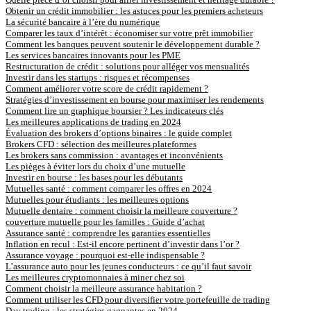
Obtenir un crédit immobilier : les astuces pour les premiers acheteurs
La sécurité bancaire à l’ère du numérique
Comparer les taux d’intérêt : économiser sur votre prêt immobilier
Comment les banques peuvent soutenir le développement durable ?
Les services bancaires innovants pour les PME
Restructuration de crédit : solutions pour alléger vos mensualités
Investir dans les startups : risques et récompenses
Comment améliorer votre score de crédit rapidement ?
Stratégies d’investissement en bourse pour maximiser les rendements
Comment lire un graphique boursier ? Les indicateurs clés
Les meilleures applications de trading en 2024
Évaluation des brokers d’options binaires : le guide complet
Brokers CFD : sélection des meilleures plateformes
Les brokers sans commission : avantages et inconvénients
Les pièges à éviter lors du choix d’une mutuelle
Investir en bourse : les bases pour les débutants
Mutuelles santé : comment comparer les offres en 2024
Mutuelles pour étudiants : les meilleures options
Mutuelle dentaire : comment choisir la meilleure couverture ?
couverture mutuelle pour les familles : Guide d’achat
Assurance santé : comprendre les garanties essentielles
Inflation en recul : Est-il encore pertinent d’investir dans l’or ?
Assurance voyage : pourquoi est-elle indispensable ?
L’assurance auto pour les jeunes conducteurs : ce qu’il faut savoir
Les meilleures cryptomonnaies à miner chez soi
Comment choisir la meilleure assurance habitation ?
Comment utiliser les CFD pour diversifier votre portefeuille de trading
Day trading : les stratégies gagnantes en 2024