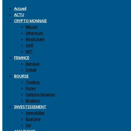
Accueil
ACTU
CRYPTO MONNAIE
Bitcoin
Ethereum
Blockchain
Defi
NFT
FINANCE
Banque
Crédit
BOURSE
Trading
Forex
Options binaires
Brokers
INVESTISSEMENT
Immobilier
Épargne
L’or
ASSURANCE