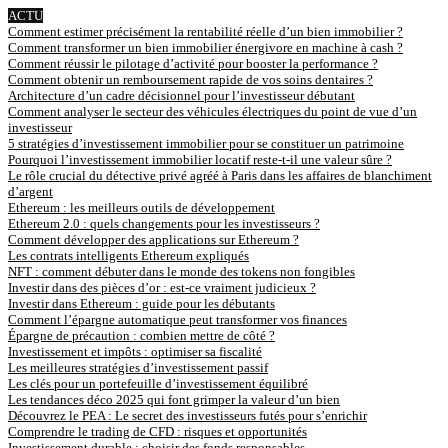
ACTU
Comment estimer précisément la rentabilité réelle d’un bien immobilier ?
Comment transformer un bien immobilier énergivore en machine à cash ?
Comment réussir le pilotage d’activité pour booster la performance ?
Comment obtenir un remboursement rapide de vos soins dentaires ?
Architecture d’un cadre décisionnel pour l’investisseur débutant
Comment analyser le secteur des véhicules électriques du point de vue d’un
investisseur
5 stratégies d’investissement immobilier pour se constituer un patrimoine
Pourquoi l’investissement immobilier locatif reste-t-il une valeur sûre ?
Le rôle crucial du détective privé agréé à Paris dans les affaires de blanchiment
d’argent
Ethereum : les meilleurs outils de développement
Ethereum 2.0 : quels changements pour les investisseurs ?
Comment développer des applications sur Ethereum ?
Les contrats intelligents Ethereum expliqués
NFT : comment débuter dans le monde des tokens non fongibles
Investir dans des pièces d’or : est-ce vraiment judicieux ?
Investir dans Ethereum : guide pour les débutants
Comment l’épargne automatique peut transformer vos finances
Épargne de précaution : combien mettre de côté ?
Investissement et impôts : optimiser sa fiscalité
Les meilleures stratégies d’investissement passif
Les clés pour un portefeuille d’investissement équilibré
Les tendances déco 2025 qui font grimper la valeur d’un bien
Découvrez le PEA : Le secret des investisseurs futés pour s’enrichir
Comprendre le trading de CFD : risques et opportunités
Investissement durable : choisir des fonds responsables