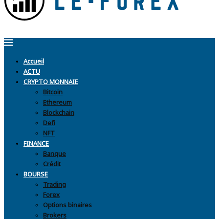
Accueil
ACTU
CRYPTO MONNAIE
Bitcoin
Ethereum
Blockchain
Defi
NFT
FINANCE
Banque
Crédit
BOURSE
Trading
Forex
Options binaires
Brokers