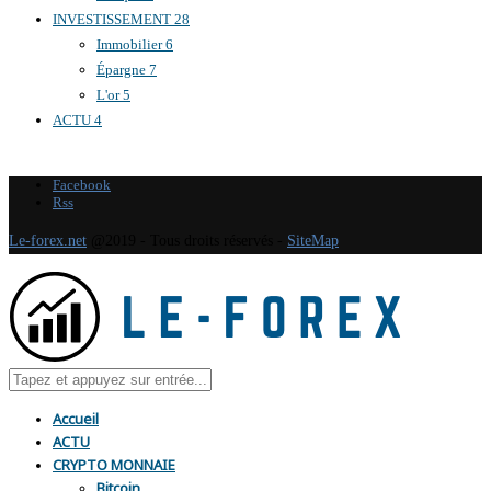
INVESTISSEMENT
28
Immobilier
6
Épargne
7
L'or
5
ACTU
4
Facebook
Rss
Le-forex.net
@2019 - Tous droits réservés -
SiteMap
Accueil
ACTU
CRYPTO MONNAIE
Bitcoin