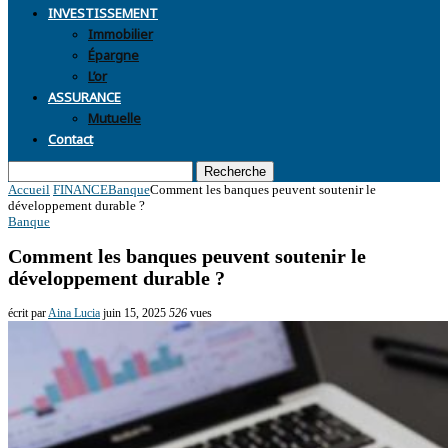
INVESTISSEMENT
Immobilier
Épargne
L’or
ASSURANCE
Mutuelle
Contact
Recherche
Accueil
FINANCE
Banque
Comment les banques peuvent soutenir le
développement durable ?
Banque
Comment les banques peuvent soutenir le
développement durable ?
écrit par
Aina Lucia
juin 15, 2025
526
vues