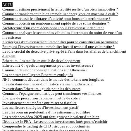
ACTU
Comment estimer précisément la rentabilité réelle d’un bien immobilier ?
Comment transformer un bien immobilier énergivore en machine à cash ?
Comment réussir le pilotage d’activité pour booster la performance ?
Comment obtenir un remboursement rapide de vos soins dentaires ?
Architecture d’un cadre décisionnel pour l’investisseur débutant
Comment analyser le secteur des véhicules électriques du point de vue d’un
investisseur
5 stratégies d’investissement immobilier pour se constituer un patrimoine
Pourquoi l’investissement immobilier locatif reste-t-il une valeur sûre ?
Le rôle crucial du détective privé agréé à Paris dans les affaires de blanchiment
d’argent
Ethereum : les meilleurs outils de développement
Ethereum 2.0 : quels changements pour les investisseurs ?
Comment développer des applications sur Ethereum ?
Les contrats intelligents Ethereum expliqués
NFT : comment débuter dans le monde des tokens non fongibles
Investir dans des pièces d’or : est-ce vraiment judicieux ?
Investir dans Ethereum : guide pour les débutants
Comment l’épargne automatique peut transformer vos finances
Épargne de précaution : combien mettre de côté ?
Investissement et impôts : optimiser sa fiscalité
Les meilleures stratégies d’investissement passif
Les clés pour un portefeuille d’investissement équilibré
Les tendances déco 2025 qui font grimper la valeur d’un bien
Découvrez le PEA : Le secret des investisseurs futés pour s’enrichir
Comprendre le trading de CFD : risques et opportunités
Investissement durable : choisir des fonds responsables