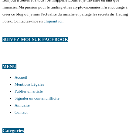
Bonjour à toutes et à tous ! Je m'appelle Louis et je travaille en tant que
financier. Ma passion pour le trading et les crypto-monnaies m'a encouragé à
créer ce blog où je suis l'actualité du marché et partage les secrets du Trading
Forex. Contactez-moi en
cliquant ici
.
SUIVEZ-MOI SUR FACEBOOK
MENU
Accueil
Mentions Légales
Publier un article
Signaler un contenu illicite
Annuaire
Contact
Categories