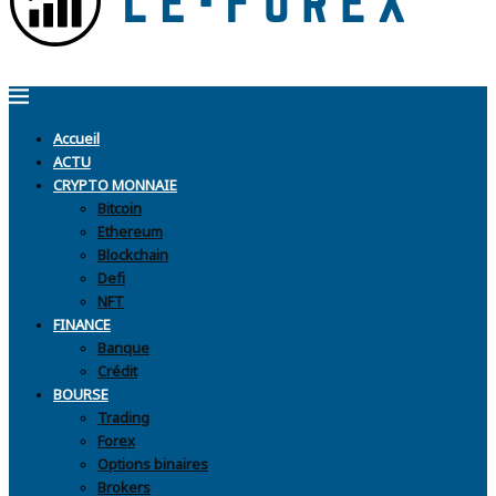
Accueil
ACTU
CRYPTO MONNAIE
Bitcoin
Ethereum
Blockchain
Defi
NFT
FINANCE
Banque
Crédit
BOURSE
Trading
Forex
Options binaires
Brokers