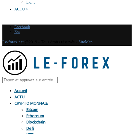
L'or
5
ACTU
4
Facebook
Rss
Le-forex.net
@2019 - Tous droits réservés -
SiteMap
Accueil
ACTU
CRYPTO MONNAIE
Bitcoin
Ethereum
Blockchain
Defi