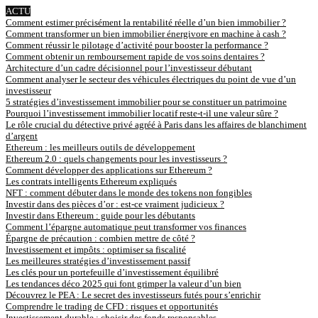
ACTU
Comment estimer précisément la rentabilité réelle d’un bien immobilier ?
Comment transformer un bien immobilier énergivore en machine à cash ?
Comment réussir le pilotage d’activité pour booster la performance ?
Comment obtenir un remboursement rapide de vos soins dentaires ?
Architecture d’un cadre décisionnel pour l’investisseur débutant
Comment analyser le secteur des véhicules électriques du point de vue d’un
investisseur
5 stratégies d’investissement immobilier pour se constituer un patrimoine
Pourquoi l’investissement immobilier locatif reste-t-il une valeur sûre ?
Le rôle crucial du détective privé agréé à Paris dans les affaires de blanchiment
d’argent
Ethereum : les meilleurs outils de développement
Ethereum 2.0 : quels changements pour les investisseurs ?
Comment développer des applications sur Ethereum ?
Les contrats intelligents Ethereum expliqués
NFT : comment débuter dans le monde des tokens non fongibles
Investir dans des pièces d’or : est-ce vraiment judicieux ?
Investir dans Ethereum : guide pour les débutants
Comment l’épargne automatique peut transformer vos finances
Épargne de précaution : combien mettre de côté ?
Investissement et impôts : optimiser sa fiscalité
Les meilleures stratégies d’investissement passif
Les clés pour un portefeuille d’investissement équilibré
Les tendances déco 2025 qui font grimper la valeur d’un bien
Découvrez le PEA : Le secret des investisseurs futés pour s’enrichir
Comprendre le trading de CFD : risques et opportunités
Investissement durable : choisir des fonds responsables