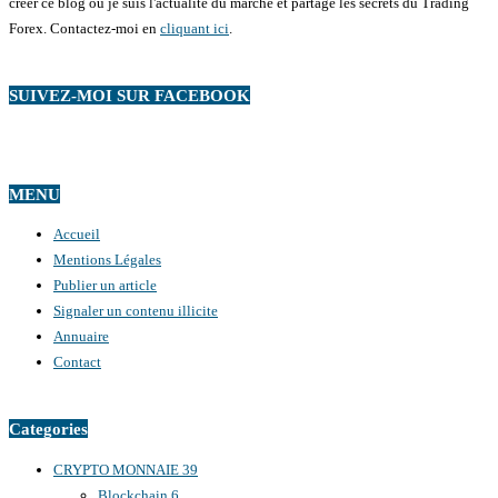
créer ce blog où je suis l'actualité du marché et partage les secrets du Trading
Forex. Contactez-moi en
cliquant ici
.
SUIVEZ-MOI SUR FACEBOOK
MENU
Accueil
Mentions Légales
Publier un article
Signaler un contenu illicite
Annuaire
Contact
Categories
CRYPTO MONNAIE
39
Blockchain
6