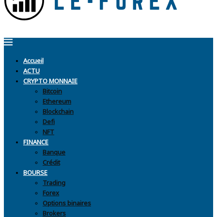
Accueil
ACTU
CRYPTO MONNAIE
Bitcoin
Ethereum
Blockchain
Defi
NFT
FINANCE
Banque
Crédit
BOURSE
Trading
Forex
Options binaires
Brokers