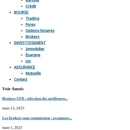
Crédit
BOURSE
Trading
Forex
Options binaires
Brokers
INVESTISSEMENT
Immobilier
Épargne
L’or
ASSURANCE
Mutuelle
Contact
Voir Aussi
x
Brokers CFD : sélection des meilleures...
mars 13, 2025
Les brokers sans commission : avantages...
mars 1, 2025