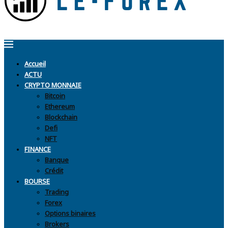
Accueil
ACTU
CRYPTO MONNAIE
Bitcoin
Ethereum
Blockchain
Defi
NFT
FINANCE
Banque
Crédit
BOURSE
Trading
Forex
Options binaires
Brokers