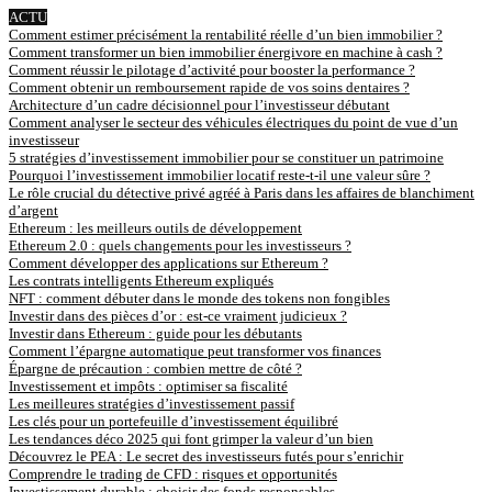
ACTU
Comment estimer précisément la rentabilité réelle d’un bien immobilier ?
Comment transformer un bien immobilier énergivore en machine à cash ?
Comment réussir le pilotage d’activité pour booster la performance ?
Comment obtenir un remboursement rapide de vos soins dentaires ?
Architecture d’un cadre décisionnel pour l’investisseur débutant
Comment analyser le secteur des véhicules électriques du point de vue d’un
investisseur
5 stratégies d’investissement immobilier pour se constituer un patrimoine
Pourquoi l’investissement immobilier locatif reste-t-il une valeur sûre ?
Le rôle crucial du détective privé agréé à Paris dans les affaires de blanchiment
d’argent
Ethereum : les meilleurs outils de développement
Ethereum 2.0 : quels changements pour les investisseurs ?
Comment développer des applications sur Ethereum ?
Les contrats intelligents Ethereum expliqués
NFT : comment débuter dans le monde des tokens non fongibles
Investir dans des pièces d’or : est-ce vraiment judicieux ?
Investir dans Ethereum : guide pour les débutants
Comment l’épargne automatique peut transformer vos finances
Épargne de précaution : combien mettre de côté ?
Investissement et impôts : optimiser sa fiscalité
Les meilleures stratégies d’investissement passif
Les clés pour un portefeuille d’investissement équilibré
Les tendances déco 2025 qui font grimper la valeur d’un bien
Découvrez le PEA : Le secret des investisseurs futés pour s’enrichir
Comprendre le trading de CFD : risques et opportunités
Investissement durable : choisir des fonds responsables