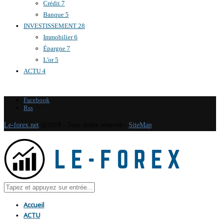
Crédit
7
Banque
5
INVESTISSEMENT
28
Immobilier
6
Épargne
7
L'or
5
ACTU
4
Facebook
Rss
Le-forex.net
@2019 - Tous droits réservés -
SiteMap
Accueil
ACTU