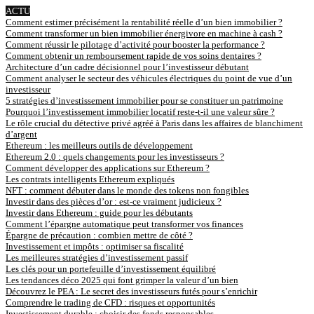
ACTU
Comment estimer précisément la rentabilité réelle d’un bien immobilier ?
Comment transformer un bien immobilier énergivore en machine à cash ?
Comment réussir le pilotage d’activité pour booster la performance ?
Comment obtenir un remboursement rapide de vos soins dentaires ?
Architecture d’un cadre décisionnel pour l’investisseur débutant
Comment analyser le secteur des véhicules électriques du point de vue d’un
investisseur
5 stratégies d’investissement immobilier pour se constituer un patrimoine
Pourquoi l’investissement immobilier locatif reste-t-il une valeur sûre ?
Le rôle crucial du détective privé agréé à Paris dans les affaires de blanchiment
d’argent
Ethereum : les meilleurs outils de développement
Ethereum 2.0 : quels changements pour les investisseurs ?
Comment développer des applications sur Ethereum ?
Les contrats intelligents Ethereum expliqués
NFT : comment débuter dans le monde des tokens non fongibles
Investir dans des pièces d’or : est-ce vraiment judicieux ?
Investir dans Ethereum : guide pour les débutants
Comment l’épargne automatique peut transformer vos finances
Épargne de précaution : combien mettre de côté ?
Investissement et impôts : optimiser sa fiscalité
Les meilleures stratégies d’investissement passif
Les clés pour un portefeuille d’investissement équilibré
Les tendances déco 2025 qui font grimper la valeur d’un bien
Découvrez le PEA : Le secret des investisseurs futés pour s’enrichir
Comprendre le trading de CFD : risques et opportunités
Investissement durable : choisir des fonds responsables