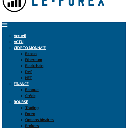
Accueil
ACTU
CRYPTO MONNAIE
Bitcoin
Ethereum
Blockchain
Defi
NFT
FINANCE
Banque
Crédit
BOURSE
Trading
Forex
Options binaires
Brokers