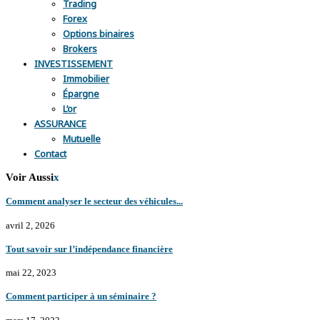
Trading
Forex
Options binaires
Brokers
INVESTISSEMENT
Immobilier
Épargne
L’or
ASSURANCE
Mutuelle
Contact
Voir Aussi
x
Comment analyser le secteur des véhicules...
avril 2, 2026
Tout savoir sur l’indépendance financière
mai 22, 2023
Comment participer à un séminaire ?