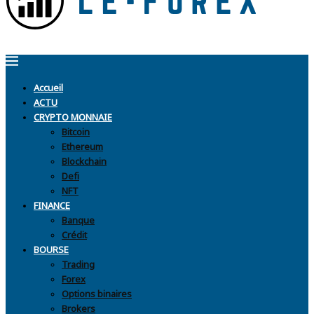
Accueil
ACTU
CRYPTO MONNAIE
Bitcoin
Ethereum
Blockchain
Defi
NFT
FINANCE
Banque
Crédit
BOURSE
Trading
Forex
Options binaires
Brokers