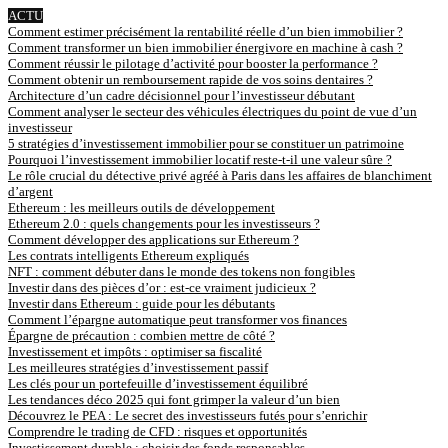
ACTU
Comment estimer précisément la rentabilité réelle d’un bien immobilier ?
Comment transformer un bien immobilier énergivore en machine à cash ?
Comment réussir le pilotage d’activité pour booster la performance ?
Comment obtenir un remboursement rapide de vos soins dentaires ?
Architecture d’un cadre décisionnel pour l’investisseur débutant
Comment analyser le secteur des véhicules électriques du point de vue d’un
investisseur
5 stratégies d’investissement immobilier pour se constituer un patrimoine
Pourquoi l’investissement immobilier locatif reste-t-il une valeur sûre ?
Le rôle crucial du détective privé agréé à Paris dans les affaires de blanchiment
d’argent
Ethereum : les meilleurs outils de développement
Ethereum 2.0 : quels changements pour les investisseurs ?
Comment développer des applications sur Ethereum ?
Les contrats intelligents Ethereum expliqués
NFT : comment débuter dans le monde des tokens non fongibles
Investir dans des pièces d’or : est-ce vraiment judicieux ?
Investir dans Ethereum : guide pour les débutants
Comment l’épargne automatique peut transformer vos finances
Épargne de précaution : combien mettre de côté ?
Investissement et impôts : optimiser sa fiscalité
Les meilleures stratégies d’investissement passif
Les clés pour un portefeuille d’investissement équilibré
Les tendances déco 2025 qui font grimper la valeur d’un bien
Découvrez le PEA : Le secret des investisseurs futés pour s’enrichir
Comprendre le trading de CFD : risques et opportunités
Investissement durable : choisir des fonds responsables