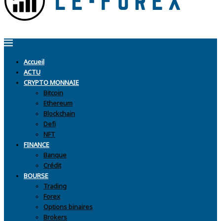
Accueil
ACTU
CRYPTO MONNAIE
Bitcoin
Ethereum
Blockchain
Defi
NFT
FINANCE
Banque
Crédit
BOURSE
Trading
Forex
Options binaires
Brokers