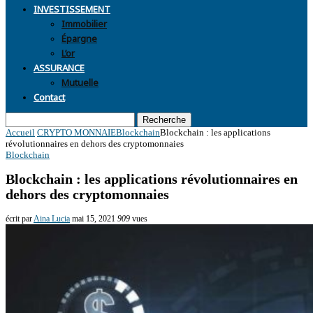
INVESTISSEMENT
Immobilier
Épargne
L’or
ASSURANCE
Mutuelle
Contact
Recherche
Accueil
CRYPTO MONNAIE
Blockchain
Blockchain : les applications
révolutionnaires en dehors des cryptomonnaies
Blockchain
Blockchain : les applications révolutionnaires en
dehors des cryptomonnaies
écrit par
Aina Lucia
mai 15, 2021
909
vues