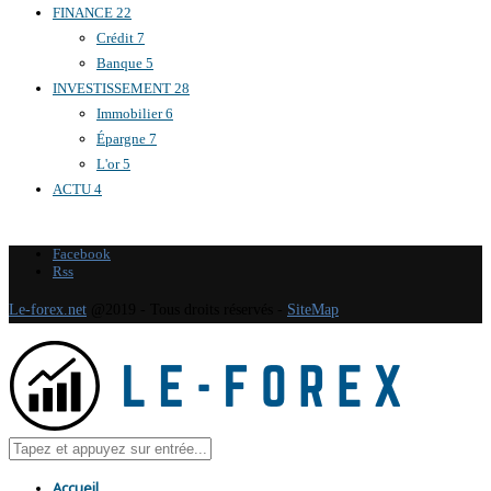
FINANCE
22
Crédit
7
Banque
5
INVESTISSEMENT
28
Immobilier
6
Épargne
7
L'or
5
ACTU
4
Facebook
Rss
Le-forex.net
@2019 - Tous droits réservés -
SiteMap
Accueil