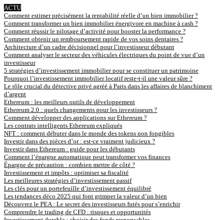
ACTU
Comment estimer précisément la rentabilité réelle d’un bien immobilier ?
Comment transformer un bien immobilier énergivore en machine à cash ?
Comment réussir le pilotage d’activité pour booster la performance ?
Comment obtenir un remboursement rapide de vos soins dentaires ?
Architecture d’un cadre décisionnel pour l’investisseur débutant
Comment analyser le secteur des véhicules électriques du point de vue d’un
investisseur
5 stratégies d’investissement immobilier pour se constituer un patrimoine
Pourquoi l’investissement immobilier locatif reste-t-il une valeur sûre ?
Le rôle crucial du détective privé agréé à Paris dans les affaires de blanchiment
d’argent
Ethereum : les meilleurs outils de développement
Ethereum 2.0 : quels changements pour les investisseurs ?
Comment développer des applications sur Ethereum ?
Les contrats intelligents Ethereum expliqués
NFT : comment débuter dans le monde des tokens non fongibles
Investir dans des pièces d’or : est-ce vraiment judicieux ?
Investir dans Ethereum : guide pour les débutants
Comment l’épargne automatique peut transformer vos finances
Épargne de précaution : combien mettre de côté ?
Investissement et impôts : optimiser sa fiscalité
Les meilleures stratégies d’investissement passif
Les clés pour un portefeuille d’investissement équilibré
Les tendances déco 2025 qui font grimper la valeur d’un bien
Découvrez le PEA : Le secret des investisseurs futés pour s’enrichir
Comprendre le trading de CFD : risques et opportunités
Investissement durable : choisir des fonds responsables