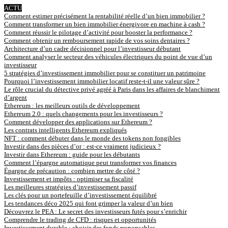
ACTU
Comment estimer précisément la rentabilité réelle d’un bien immobilier ?
Comment transformer un bien immobilier énergivore en machine à cash ?
Comment réussir le pilotage d’activité pour booster la performance ?
Comment obtenir un remboursement rapide de vos soins dentaires ?
Architecture d’un cadre décisionnel pour l’investisseur débutant
Comment analyser le secteur des véhicules électriques du point de vue d’un
investisseur
5 stratégies d’investissement immobilier pour se constituer un patrimoine
Pourquoi l’investissement immobilier locatif reste-t-il une valeur sûre ?
Le rôle crucial du détective privé agréé à Paris dans les affaires de blanchiment
d’argent
Ethereum : les meilleurs outils de développement
Ethereum 2.0 : quels changements pour les investisseurs ?
Comment développer des applications sur Ethereum ?
Les contrats intelligents Ethereum expliqués
NFT : comment débuter dans le monde des tokens non fongibles
Investir dans des pièces d’or : est-ce vraiment judicieux ?
Investir dans Ethereum : guide pour les débutants
Comment l’épargne automatique peut transformer vos finances
Épargne de précaution : combien mettre de côté ?
Investissement et impôts : optimiser sa fiscalité
Les meilleures stratégies d’investissement passif
Les clés pour un portefeuille d’investissement équilibré
Les tendances déco 2025 qui font grimper la valeur d’un bien
Découvrez le PEA : Le secret des investisseurs futés pour s’enrichir
Comprendre le trading de CFD : risques et opportunités
Investissement durable : choisir des fonds responsables