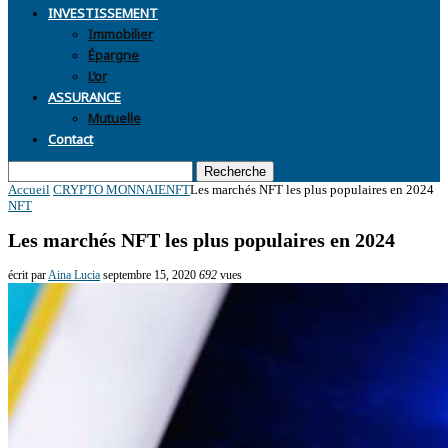
INVESTISSEMENT
Immobilier
Épargne
L’or
ASSURANCE
Mutuelle
Contact
Recherche
Accueil
CRYPTO MONNAIE
NFT
Les marchés NFT les plus populaires en 2024
NFT
Les marchés NFT les plus populaires en 2024
écrit par
Aina Lucia
septembre 15, 2020
692
vues