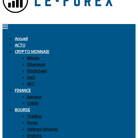
Accueil
ACTU
CRYPTO MONNAIE
Bitcoin
Ethereum
Blockchain
Defi
NFT
FINANCE
Banque
Crédit
BOURSE
Trading
Forex
Options binaires
Brokers