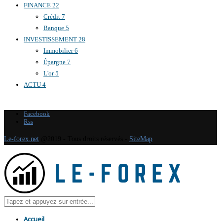
FINANCE
22
Crédit
7
Banque
5
INVESTISSEMENT
28
Immobilier
6
Épargne
7
L'or
5
ACTU
4
Facebook
Rss
Le-forex.net
@2019 - Tous droits réservés -
SiteMap
Accueil