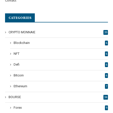
Contact
CATEGORIES
CRYPTO MONNAIE
39
Blockchain
6
NFT
6
Defi
6
Bitcoin
6
Ethereum
7
BOURSE
34
Forex
9