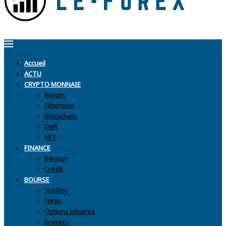
Accueil
ACTU
CRYPTO MONNAIE
Bitcoin
Ethereum
Blockchain
Defi
NFT
FINANCE
Banque
Crédit
BOURSE
Trading
Forex
Options binaires
Brokers