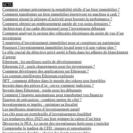
ACTU
Comment estimer précisément la rentabilité réelle d’un bien immobilier ?
Comment transformer un bien immobilier énergivore en machine à cash ?
Comment réussir le pilotage d’activité pour booster la performance ?
Comment obtenir un remboursement rapide de vos soins dentaires ?
Architecture d’un cadre décisionnel pour l’investisseur débutant
Comment analyser le secteur des véhicules électriques du point de vue d’un
investisseur
5 stratégies d’investissement immobilier pour se constituer un patrimoine
Pourquoi l’investissement immobilier locatif reste-t-il une valeur sûre ?
Le rôle crucial du détective privé agréé à Paris dans les affaires de blanchiment
d’argent
Ethereum : les meilleurs outils de développement
Ethereum 2.0 : quels changements pour les investisseurs ?
Comment développer des applications sur Ethereum ?
Les contrats intelligents Ethereum expliqués
NFT : comment débuter dans le monde des tokens non fongibles
Investir dans des pièces d’or : est-ce vraiment judicieux ?
Investir dans Ethereum : guide pour les débutants
Comment l’épargne automatique peut transformer vos finances
Épargne de précaution : combien mettre de côté ?
Investissement et impôts : optimiser sa fiscalité
Les meilleures stratégies d’investissement passif
Les clés pour un portefeuille d’investissement équilibré
Les tendances déco 2025 qui font grimper la valeur d’un bien
Découvrez le PEA : Le secret des investisseurs futés pour s’enrichir
Comprendre le trading de CFD : risques et opportunités
Investissement durable : choisir des fonds responsables