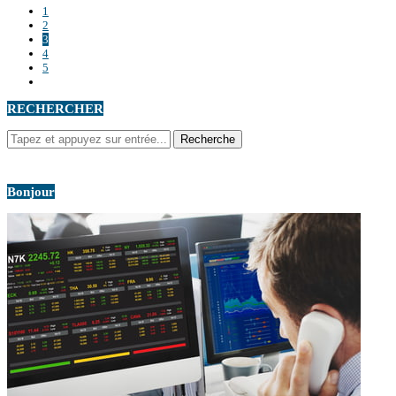
1
2
3
4
5
RECHERCHER
Bonjour